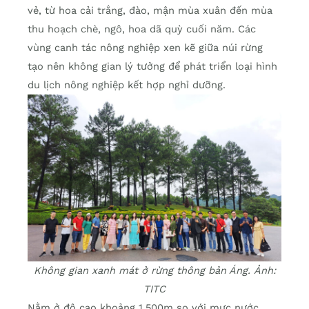
vẻ, từ hoa cải trắng, đào, mận mùa xuân đến mùa
thu hoạch chè, ngô, hoa dã quỳ cuối năm. Các
vùng canh tác nông nghiệp xen kẽ giữa núi rừng
tạo nên không gian lý tưởng để phát triển loại hình
du lịch nông nghiệp kết hợp nghỉ dưỡng.
Không gian xanh mát ở rừng thông bản Áng. Ảnh:
TITC
Nằm ở độ cao khoảng 1.500m so với mực nước