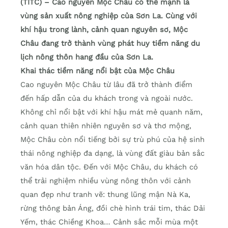
(TITC) – Cao nguyên Mộc Châu có thế mạnh là
vùng sản xuất nông nghiệp của Sơn La. Cùng với
khí hậu trong lành, cảnh quan nguyên sơ, Mộc
Châu đang trở thành vùng phát huy tiềm năng du
lịch nông thôn hang đầu của Sơn La.
Khai thác tiềm năng nổi bật của Mộc Châu
Cao nguyên Mộc Châu từ lâu đã trở thành điểm
đến hấp dẫn của du khách trong và ngoài nước.
Không chỉ nổi bật với khí hậu mát mẻ quanh năm,
cảnh quan thiên nhiên nguyên sơ và thơ mộng,
Mộc Châu còn nổi tiếng bởi sự trù phú của hệ sinh
thái nông nghiệp đa dạng, là vùng đất giàu bản sắc
văn hóa dân tộc. Đến với Mộc Châu, du khách có
thể trải nghiệm nhiều vùng nông thôn với cảnh
quan đẹp như tranh vẽ: thung lũng mận Nà Ka,
rừng thông bản Áng, đồi chè hình trái tim, thác Dải
Yếm, thác Chiềng Khoa… Cảnh sắc mỗi mùa một