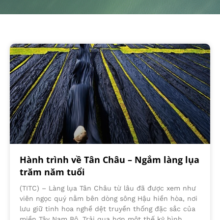
Hành trình về Tân Châu – Ngắm làng lụa
trăm năm tuổi
(TITC) – Làng lụa Tân Châu từ lâu đã được xem như
viên ngọc quý nằm bên dòng sông Hậu hiền hòa, nơi
lưu giữ tinh hoa nghề dệt truyền thống đặc sắc của
miền Tây Nam Bộ. Trải qua hơn một thế kỷ hình