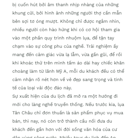
bị cuốn hút bởi âm thanh nhịp nhàng của những
khung cửi, bởi hình ảnh những người thợ cần mẫn
bên sợi tơ óng mượt. Không chỉ được ngắm nhìn,
nhiều người còn hào hứng khi có cơ hội tham gia
vào một phần quy trình nhuộm lụa, để tận tay
chạm vào sự công phu của nghề. Trải nghiệm ấy
mang đến cảm giác vừa lạ lẫm, vừa gần gũi, để rồi
khi khoác thử trên mình tấm áo dài hay chiếc khăn
choàng làm từ lãnh Mỹ A, mỗi du khách đều có thể
cảm nhận rõ nét hơn về vẻ đẹp sang trọng và tinh
tế của loại vải độc đáo này.
Sự xuất hiện của du lịch đã mở ra một hướng đi
mới cho làng nghề truyền thống. Nếu trước kia, lụa
Tân Châu chỉ đơn thuần là sản phẩm phục vụ mua
bán, thì nay, nó còn trở thành cầu nối đưa du
khách đến gần hơn với đời sống văn hóa của cư
dân vùng sông nước. Nhiều tour du lịch đến An