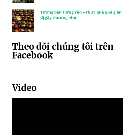
Tương bần Hưng Yên – thức quà quê giản
dị gây thương nhớ
Theo dõi chúng tôi trên
Facebook
Video