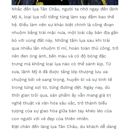
Nhắc đến lụa Tân Châu, người ta nhớ ngay đến lãnh
Mỹ A, loại lụa nổi tiếng từng làm say đắm bao thế
hệ. Điều làm nên sự khác biệt chính là công đoạn
nhuộm bằng trái mặc nưa, một loài cây bản địa gắn
bó với vùng đất này. Những tấm lụa sau khi trải
qua nhiều lần nhuộm tỉ mỉ, hoàn toàn thủ công, trở
nên đen óng ánh, bền màu và có độ bóng đặc
trưng mà không loại lụa nào có thể sánh kịp. Từ
xưa, lãnh Mỹ A đã được tầng lớp thượng lưu ưa
chuộng bởi vẻ sang trọng, huyền bí và sự tinh tế
trong từng sợi tơ, từng đường dệt. Ngày nay, dù
thời gian trôi qua, sản phẩm ấy vẫn mang giá trị
nghệ thuật và văn hóa sâu sắc, trở thành biểu
tượng của sự giao hòa giữa bàn tay khéo léo của
con người với vẻ đẹp của thiên nhiên.
Đặt chân đến làng lụa Tân Châu, du khách dễ dàng