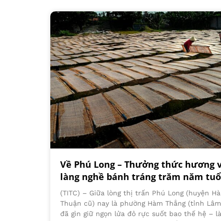
Về Phú Long – Thưởng thức hương v
làng nghề bánh tráng trăm năm tuổ
(TITC) – Giữa lòng thị trấn Phú Long (huyện H
Thuận cũ) nay là phường Hàm Thắng (tỉnh Lâm
đã gìn giữ ngọn lửa đỏ rực suốt bao thế hệ – 