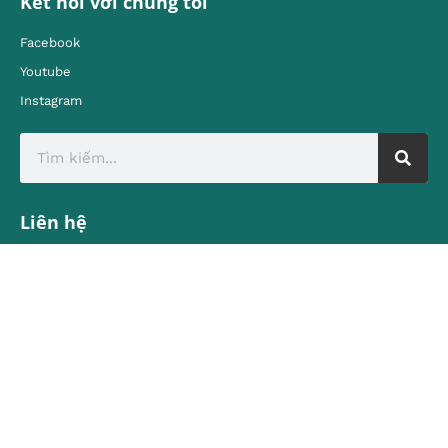
Kết nối với chúng tôi
Facebook
Youtube
Instagram
Liên hệ
Địa chỉ:
80 Quán Sứ, Hoàn Kiếm, Hà Nội
contact@vietnamtourism.gov.vn
Email:
© Cục Du lịch Quốc gia Việt Nam