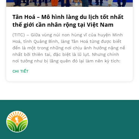
Tân Hoá – Mô hình làng du lịch tốt nhất
thế giới cần nhân rộng tại Việt Nam
(TITC) – Giữa vùng núi non hùng vĩ của huyện Minh
Hoá, tỉnh Quảng Bình, làng Tân Hoá từng được biết
đến là một trong những nơi chịu ảnh hưởng nặng nề
nhất bởi thiên tai, đặc biệt là lũ lụt. Nhưng chính
nơi tưởng như bị lãng quên đó lại làm nên kỳ tích:
CHI TIẾT