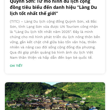
Quỳnh Sơn: Từ mô hình du lịch cộng
đồng tiêu biểu đến danh hiệu “Làng Du
lịch tốt nhất thế giới”
(TITC) – Làng Du lịch cộng đồng Quỳnh Sơn, xã Bắc
Sơn, tỉnh Lạng Sơn vừa được UN Tourism công nhận
là “Làng Du lịch tốt nhất năm 2025”. Đây là minh
chứng cho mô hình phát triển du lịch nông thôn bền
vững, gắn kết chặt chẽ giữa bảo tồn văn hóa, thiên
nhiên và nâng cao đời sống cộng đồng địa phương.
Qua đó góp phần quảng bá hình ảnh du lịch Việt
Nam thân thiện và hấp dẫn đến bạn bè quốc tế.
CHI TIẾT