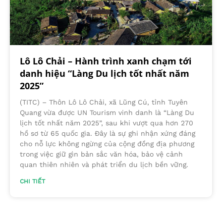
Lô Lô Chải – Hành trình xanh chạm tới
danh hiệu “Làng Du lịch tốt nhất năm
2025”
(TITC) – Thôn Lô Lô Chải, xã Lũng Cú, tỉnh Tuyên
Quang vừa được UN Tourism vinh danh là “Làng Du
lịch tốt nhất năm 2025”, sau khi vượt qua hơn 270
hồ sơ từ 65 quốc gia. Đây là sự ghi nhận xứng đáng
cho nỗ lực không ngừng của cộng đồng địa phương
trong việc giữ gìn bản sắc văn hóa, bảo vệ cảnh
quan thiên nhiên và phát triển du lịch bền vững.
CHI TIẾT