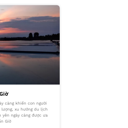
 Giờ
ày càng khiến con người
lượng, xu hướng du lịch
nh yên ngày càng được ưa
ần Giờ