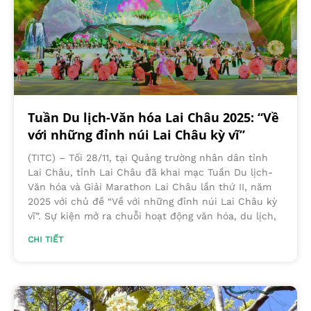
Tuần Du lịch-Văn hóa Lai Châu 2025: “Về
với những đỉnh núi Lai Châu kỳ vĩ”
(TITC) – Tối 28/11, tại Quảng trường nhân dân tỉnh
Lai Châu, tỉnh Lai Châu đã khai mạc Tuần Du lịch-
Văn hóa và Giải Marathon Lai Châu lần thứ II, năm
2025 với chủ đề “Về với những đỉnh núi Lai Châu kỳ
vĩ”. Sự kiện mở ra chuỗi hoạt động văn hóa, du lịch,
CHI TIẾT