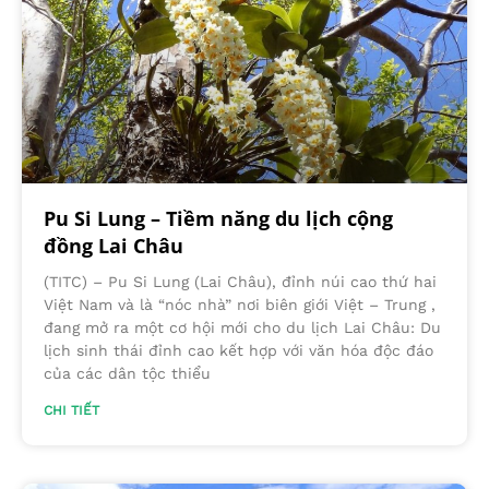
Pu Si Lung – Tiềm năng du lịch cộng
đồng Lai Châu
(TITC) – Pu Si Lung (Lai Châu), đỉnh núi cao thứ hai
Việt Nam và là “nóc nhà” nơi biên giới Việt – Trung ,
đang mở ra một cơ hội mới cho du lịch Lai Châu: Du
lịch sinh thái đỉnh cao kết hợp với văn hóa độc đáo
của các dân tộc thiểu
CHI TIẾT