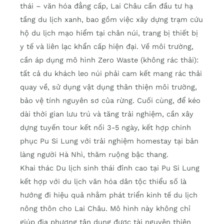
thái – văn hóa đẳng cấp, Lai Châu cần đầu tư hạ
tầng du lịch xanh, bao gồm việc xây dựng trạm cứu
hộ du lịch mạo hiểm tại chân núi, trang bị thiết bị
y tế và liên lạc khẩn cấp hiện đại. Về môi trường,
cần áp dụng mô hình Zero Waste (không rác thải):
tất cả du khách leo núi phải cam kết mang rác thải
quay về, sử dụng vật dụng thân thiện môi trường,
bảo vệ tính nguyên sơ của rừng. Cuối cùng, để kéo
dài thời gian lưu trú và tăng trải nghiệm, cần xây
dựng tuyến tour kết nối 3-5 ngày, kết hợp chinh
phục Pu Si Lung với trải nghiệm homestay tại bản
làng người Hà Nhì, thăm ruộng bậc thang.
Khai thác Du lịch sinh thái đỉnh cao tại Pu Si Lung
kết hợp với du lịch văn hóa dân tộc thiểu số là
hướng đi hiệu quả nhằm phát triển kinh tế du lịch
nông thôn cho Lai Châu. Mô hình này không chỉ
giúp địa phương tận dụng được tài nguyên thiên