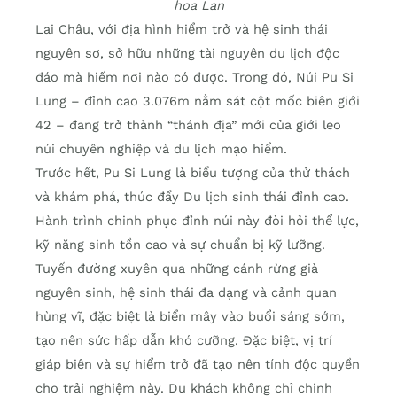
hoa Lan
Lai Châu, với địa hình hiểm trở và hệ sinh thái
nguyên sơ, sở hữu những tài nguyên du lịch độc
đáo mà hiếm nơi nào có được. Trong đó, Núi Pu Si
Lung – đỉnh cao 3.076m nằm sát cột mốc biên giới
42 – đang trở thành “thánh địa” mới của giới leo
núi chuyên nghiệp và du lịch mạo hiểm.
Trước hết, Pu Si Lung là biểu tượng của thử thách
và khám phá, thúc đẩy Du lịch sinh thái đỉnh cao.
Hành trình chinh phục đỉnh núi này đòi hỏi thể lực,
kỹ năng sinh tồn cao và sự chuẩn bị kỹ lưỡng.
Tuyến đường xuyên qua những cánh rừng già
nguyên sinh, hệ sinh thái đa dạng và cảnh quan
hùng vĩ, đặc biệt là biển mây vào buổi sáng sớm,
tạo nên sức hấp dẫn khó cưỡng. Đặc biệt, vị trí
giáp biên và sự hiểm trở đã tạo nên tính độc quyền
cho trải nghiệm này. Du khách không chỉ chinh