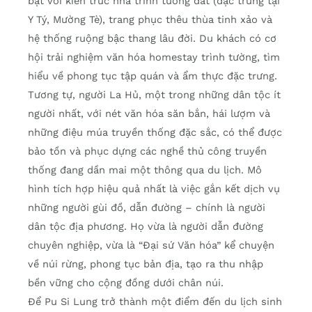
bật với kiến trúc nhà trình tường đất (đặc trưng tại
Y Tý, Mường Tè), trang phục thêu thùa tinh xảo và
hệ thống ruộng bậc thang lâu đời. Du khách có cơ
hội trải nghiệm văn hóa homestay trình tường, tìm
hiểu về phong tục tập quán và ẩm thực đặc trưng.
Tương tự, người La Hủ, một trong những dân tộc ít
người nhất, với nét văn hóa săn bắn, hái lượm và
những điệu múa truyền thống đặc sắc, có thể được
bảo tồn và phục dựng các nghề thủ công truyền
thống đang dần mai một thông qua du lịch. Mô
hình tích hợp hiệu quả nhất là việc gắn kết dịch vụ
những người gùi đồ, dẫn đường – chính là người
dân tộc địa phương. Họ vừa là người dẫn đường
chuyên nghiệp, vừa là “Đại sứ Văn hóa” kể chuyện
về núi rừng, phong tục bản địa, tạo ra thu nhập
bền vững cho cộng đồng dưới chân núi.
Để Pu Si Lung trở thành một điểm đến du lịch sinh