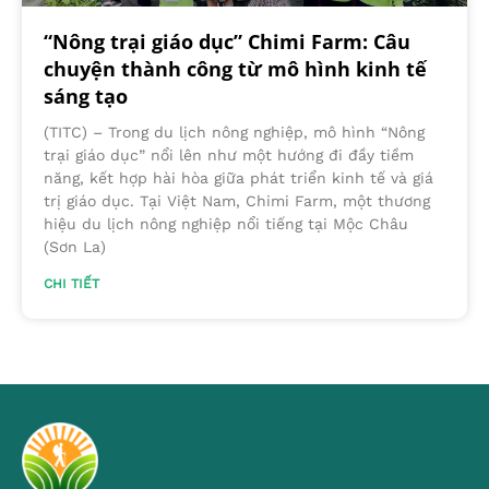
“Nông trại giáo dục” Chimi Farm: Câu
chuyện thành công từ mô hình kinh tế
sáng tạo
(TITC) – Trong du lịch nông nghiệp, mô hình “Nông
trại giáo dục” nổi lên như một hướng đi đầy tiềm
năng, kết hợp hài hòa giữa phát triển kinh tế và giá
trị giáo dục. Tại Việt Nam, Chimi Farm, một thương
hiệu du lịch nông nghiệp nổi tiếng tại Mộc Châu
(Sơn La)
CHI TIẾT