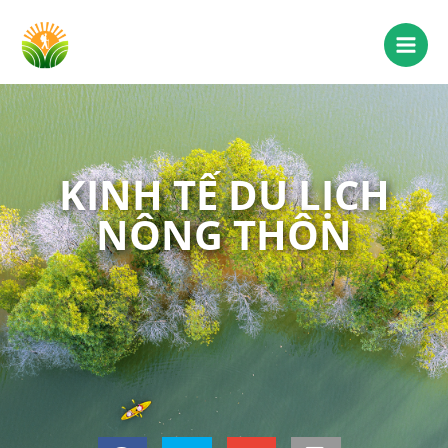
KINH TẾ DU LỊCH
NÔNG THÔN