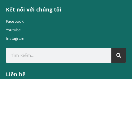
Kết nối với chúng tôi
Facebook
Youtube
Instagram
Liên hệ
Địa chỉ:
80 Quán Sứ, Hoàn Kiếm, Hà Nội
contact@vietnamtourism.gov.vn
Email: