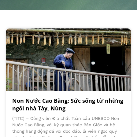
Non Nước Cao Bằng: Sức sống từ những
ngôi nhà Tày, Nùng
(TITC) – Công viên Địa chất Toàn cầu UNESCO Non
Nước Cao Bằng, với kỳ quan thác Bản Giốc và hệ
thống hang động đá vôi độc đáo, là viên ngọc quý