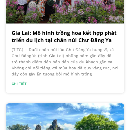
Gia Lai: Mô hình trồng hoa kết hợp phát
triển du lịch tại chân núi Chư Đăng Ya
(TITC) – Dưới chân núi lửa Chư Đăng Ya hùng vĩ, xã
Chư Đăng Ya (tỉnh Gia Lai) những năm gần đây đã
trở thành điểm đến hấp dẫn của du khách gần xa.
Không chỉ nổi tiếng với mùa hoa dã quỳ vàng rực, nơi
đây còn gây ấn tượng bởi mô hình trồng
CHI TIẾT