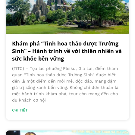
Khám phá “Tinh hoa thảo dược Trường
Sinh” – Hành trình về với thiên nhiên và
sức khỏe bền vững
(TITC) – Tọa lạc phường Pleiku, Gia Lai, điểm tham
quan “Tinh hoa thảo dược Trường Sinh” được biết
đến là một điểm đến mới mẻ, độc đáo, mang đậm
giá trị sống xanh bền vững. Không chỉ đơn thuần là
một hành trình khám phá, tour còn mang đến cho
du khách cơ hội
CHI TIẾT