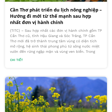
Cần Thơ phát triển du lịch nông nghiệp –
Hướng đi mới từ thế mạnh sau hợp
nhất đơn vị hành chính
(TITC) – Sau hợp nhất các đơn vị hành chính gồm TP
Cần Thơ cũ, tỉnh Hậu Giang và Sóc Trăng, TP Cần
Thơ mới đã trở thành trung tâm vùng có diện tích
mở rộng, hệ sinh thái phong phú từ sông nước miệt
vườn đến rừng ngập mặn và vùng ven biển. Trong
CHI TIẾT