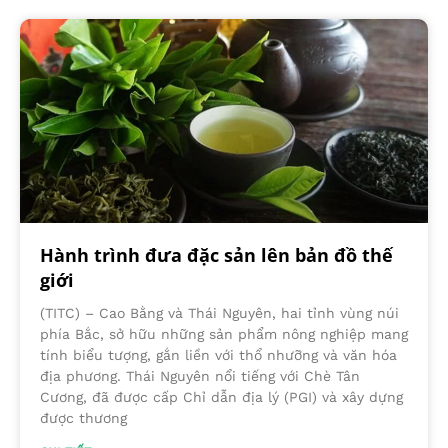
Hành trình đưa đặc sản lên bản đồ thế
giới
(TITC) – Cao Bằng và Thái Nguyên, hai tỉnh vùng núi
phía Bắc, sở hữu những sản phẩm nông nghiệp mang
tính biểu tượng, gắn liền với thổ nhưỡng và văn hóa
địa phương. Thái Nguyên nổi tiếng với Chè Tân
Cương, đã được cấp Chỉ dẫn địa lý (PGI) và xây dựng
được thương