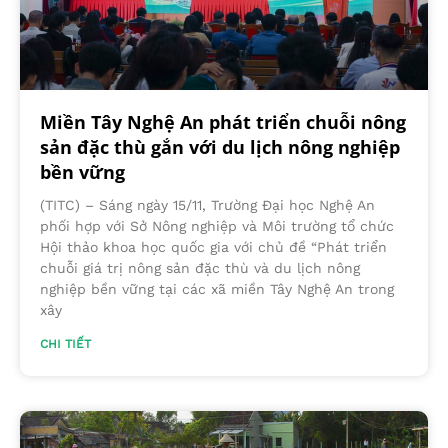
Miền Tây Nghệ An phát triển chuỗi nông
sản đặc thù gắn với du lịch nông nghiệp
bền vững
(TITC) – Sáng ngày 15/11, Trường Đại học Nghệ An
phối hợp với Sở Nông nghiệp và Môi trường tổ chức
Hội thảo khoa học quốc gia với chủ đề “Phát triển
chuỗi giá trị nông sản đặc thù và du lịch nông
nghiệp bền vững tại các xã miền Tây Nghệ An trong
xây
CHI TIẾT