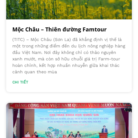
Mộc Châu – Thiên đường Famtour
(TITC) – Mộc Châu (Sơn La) đã khẳng định vị thế là
một trong những điểm đến du lịch nông nghiệp hàng
đầu Việt Nam. Nơi đây không chỉ có thảo nguyên
xanh mướt, mà còn sở hữu chuỗi giá trị Farm-tour
hoàn chỉnh, kết hợp nhuần nhuyễn giữa khai thác
cảnh quan theo mùa
CHI TIẾT