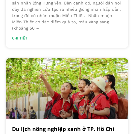
sản nhãn lồng Hưng Yên. Bên cạnh đó, người dân nơi
đây đã nghiên cứu tạo ra nhiều giống nhãn hấp dẫn,
trong đó có nhãn muộn Miền Thiết. Nhãn muộn
Miền Thiết có đặc điểm quả to, màu vàng sáng
(khoảng 50 –
CHI TIẾT
Du lịch nông nghiệp xanh ở TP. Hồ Chí