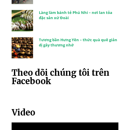
Làng làm bánh tẻ Phú Nhi – nơi lan tỏa
đặc sản xứ Đoài
Tương bần Hưng Yên – thức quà quê giản
dị gây thương nhớ
Theo dõi chúng tôi trên
Facebook
Video