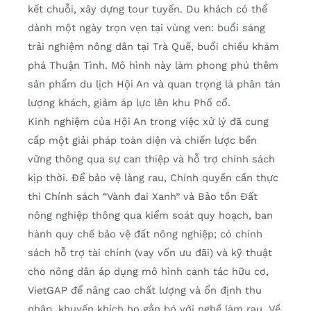
kết chuỗi, xây dựng tour tuyến. Du khách có thể
dành một ngày trọn vẹn tại vùng ven: buổi sáng
trải nghiệm nông dân tại Trà Quế, buổi chiều khám
phá Thuận Tình. Mô hình này làm phong phú thêm
sản phẩm du lịch Hội An và quan trọng là phân tán
lượng khách, giảm áp lực lên khu Phố cổ.
Kinh nghiệm của Hội An trong việc xử lý đã cung
cấp một giải pháp toàn diện và chiến lược bền
vững thông qua sự can thiệp và hỗ trợ chính sách
kịp thời. Để bảo vệ làng rau, Chính quyền cần thực
thi Chính sách “Vành đai Xanh” và Bảo tồn Đất
nông nghiệp thông qua kiểm soát quy hoạch, ban
hành quy chế bảo vệ đất nông nghiệp; có chính
sách hỗ trợ tài chính (vay vốn ưu đãi) và kỹ thuật
cho nông dân áp dụng mô hình canh tác hữu cơ,
VietGAP để nâng cao chất lượng và ổn định thu
nhập, khuyến khích họ gắn bó với nghề làm rau. Về