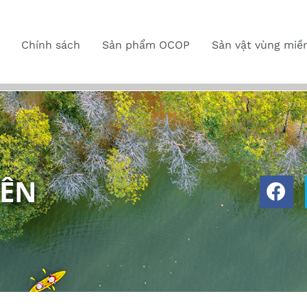
Chính sách
Sản phẩm OCOP
Sản vật vùng miề
YÊN