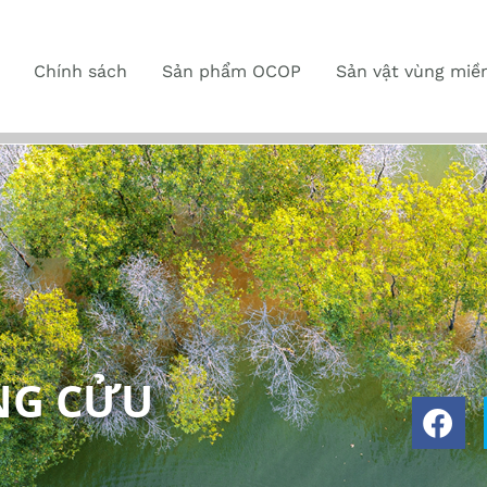
Chính sách
Sản phẩm OCOP
Sản vật vùng miề
NG CỬU