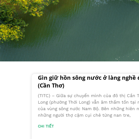
Gìn giữ hồn sông nước ở làng nghề 
(Cần Thơ)
(TITC) – Giữa sự chuyển mình của đô thị Cần T
Long (phường Thới Long) vẫn âm thầm tồn tại
của vùng sông nước Nam Bộ. Bên những hiên n
những người thợ cặm cụi chẻ từng nan tre,
CHI TIẾT