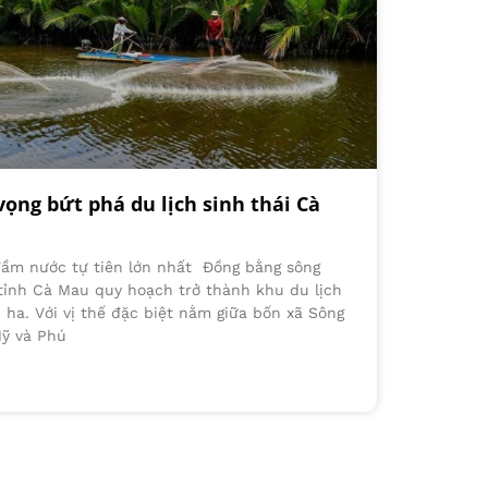
ọng bứt phá du lịch sinh thái Cà
đầm nước tự tiên lớn nhất Đồng bằng sông
ỉnh Cà Mau quy hoạch trở thành khu du lịch
 ha. Với vị thế đặc biệt nằm giữa bốn xã Sông
Mỹ và Phú