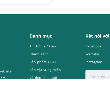
Danh mục
Kết nối với
Tin tức, sự kiện
Facebook
Chính sách
Youtube
Sản phẩm OCOP
Instagram
Sản vật vùng miền
website
Vẻ đẹp làng quê
 Nam
Mô hình, kinh nghiêm