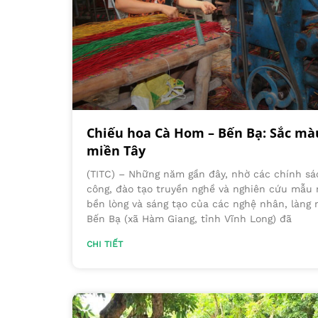
Chiếu hoa Cà Hom – Bến Bạ: Sắc mà
miền Tây
(TITC) – Những năm gần đây, nhờ các chính sá
công, đào tạo truyền nghề và nghiên cứu mẫu
bền lòng và sáng tạo của các nghệ nhân, làng
Bến Bạ (xã Hàm Giang, tỉnh Vĩnh Long) đã
CHI TIẾT