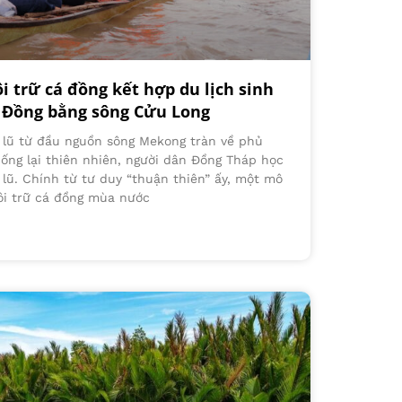
 trữ cá đồng kết hợp du lịch sinh
 Đồng bằng sông Cửu Long
c lũ từ đầu nguồn sông Mekong tràn về phủ
ống lại thiên nhiên, người dân Đồng Tháp học
lũ. Chính từ tư duy “thuận thiên” ấy, một mô
ôi trữ cá đồng mùa nước