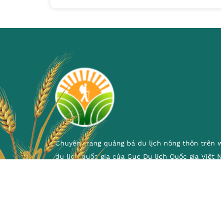
Chuyên trang quảng bá du lịch nông thôn trên 
du lịch quốc gia của Cục Du lịch Quốc gia Việt