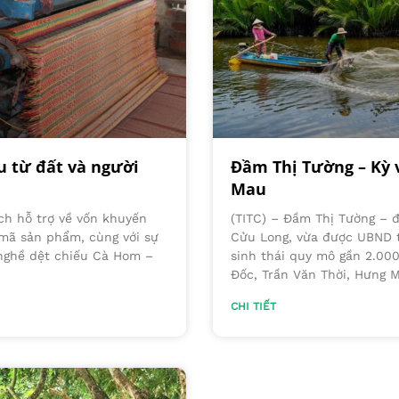
u từ đất và người
Đầm Thị Tường – Kỳ v
Mau
ch hỗ trợ về vốn khuyến
(TITC) – Đầm Thị Tường – 
 mã sản phẩm, cùng với sự
Cửu Long, vừa được UBND t
 nghề dệt chiếu Cà Hom –
sinh thái quy mô gần 2.000
Đốc, Trần Văn Thời, Hưng 
CHI TIẾT