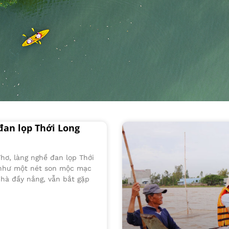
đan lọp Thới Long
hơ, làng nghề đan lọp Thới
 như một nét son mộc mạc
hà đầy nắng, vẫn bắt gặp