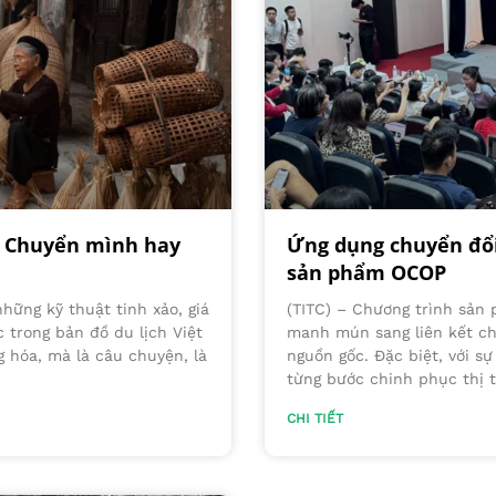
0: Chuyển mình hay
Ứng dụng chuyển đổi
sản phẩm OCOP
những kỹ thuật tinh xảo, giá
(TITC) – Chương trình sản
c trong bản đồ du lịch Việt
manh mún sang liên kết chu
 hóa, mà là câu chuyện, là
nguồn gốc. Đặc biệt, với s
từng bước chinh phục thị 
CHI TIẾT