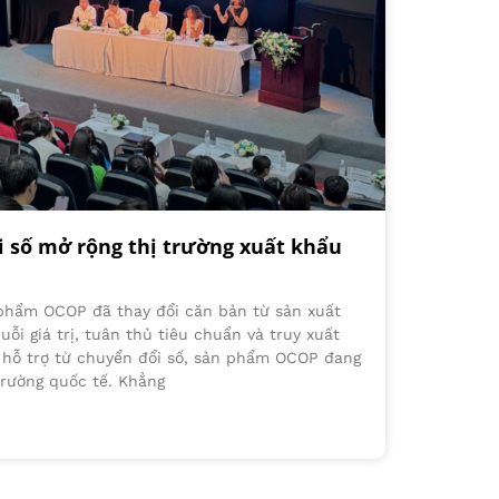
 số mở rộng thị trường xuất khẩu
 phẩm OCOP đã thay đổi căn bản từ sản xuất
ỗi giá trị, tuân thủ tiêu chuẩn và truy xuất
ự hỗ trợ từ chuyển đổi số, sản phẩm OCOP đang
trường quốc tế. Khẳng