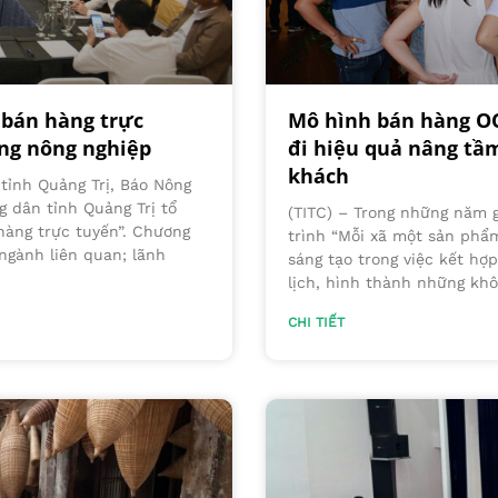
 bán hàng trực
Mô hình bán hàng OC
ong nông nghiệp
đi hiệu quả nâng tầm
khách
 tỉnh Quảng Trị, Báo Nông
 dân tỉnh Quảng Trị tổ
(TITC) – Trong những năm g
hàng trực tuyến”. Chương
trình “Mỗi xã một sản phẩ
 ngành liên quan; lãnh
sáng tạo trong việc kết h
lịch, hình thành những khô
CHI TIẾT