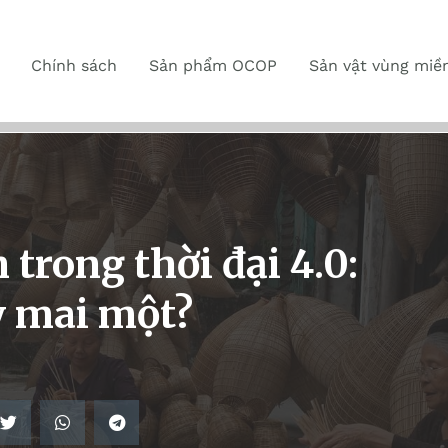
Chính sách
Sản phẩm OCOP
Sản vật vùng miề
 trong thời đại 4.0:
 mai một?