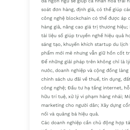
đa ngôn ngữ sẽ giúp cá nhân hóa trải
soát đơn hàng, định giá, có thể giúp c
công nghệ blockchain có thể được áp 
hàng giả, nâng cao giá trị thương hiệu;
tài liệu số giúp truyền nghề hiệu quả h
sáng tạo, khuyến khích startup du lịch
phẩm mới mẻ nhưng vẫn giữ hồn cốt tr
Để những giải pháp trên không chỉ là l
nước, doanh nghiệp và cộng đồng làng
chính sách ưu đãi về thuế, tín dụng, đấ
công nghệ; Đầu tư hạ tầng internet, hỗ
hữu trí tuệ, xử lý vi phạm hàng nhái; Mở
marketing cho người dân; Xây dựng cổng
nối và quảng bá hiệu quả.
Các doanh nghiệp cần chủ động hợp tác