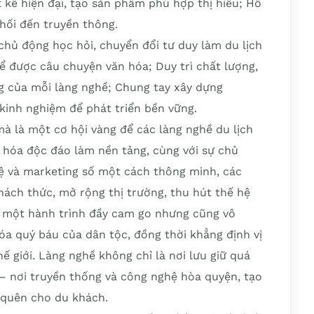
t kế hiện đại, tạo sản phẩm phù hợp thị hiếu; Hỗ
hối đến truyền thông.
chủ động học hỏi, chuyển đổi tư duy làm du lịch
 được câu chuyện văn hóa; Duy trì chất lượng,
ng của mỗi làng nghề; Chung tay xây dựng
 kinh nghiệm để phát triển bền vững.
mà là một cơ hội vàng để các làng nghề du lịch
n hóa độc đáo làm nền tảng, cùng với sự chủ
 và marketing số một cách thông minh, các
hách thức, mở rộng thị trường, thu hút thế hệ
là một hành trình đầy cam go nhưng cũng vô
hóa quý báu của dân tộc, đồng thời khẳng định vị
ế giới. Làng nghề không chỉ là nơi lưu giữ quá
 – nơi truyền thống và công nghệ hòa quyện, tạo
 quên cho du khách.