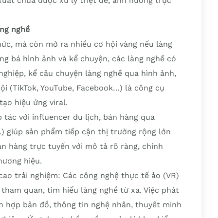
xuất chưa được xử lý triệt để, ảnh hưởng trực
àng nghề
hức, mà còn mở ra nhiều cơ hội vàng nếu làng
ng bá hình ảnh và kể chuyện, các làng nghề có
nghiệp, kể câu chuyện làng nghề qua hình ảnh,
ội (TikTok, YouTube, Facebook…) là công cụ
tạo hiệu ứng viral.
 tác với influencer du lịch, bán hàng qua
…) giúp sản phẩm tiếp cận thị trường rộng lớn
n hàng trực tuyến với mô tả rõ ràng, chính
hương hiệu.
ao trải nghiệm: Các công nghệ thực tế ảo (VR)
tham quan, tìm hiểu làng nghề từ xa. Việc phát
ch hợp bản đồ, thông tin nghệ nhân, thuyết minh