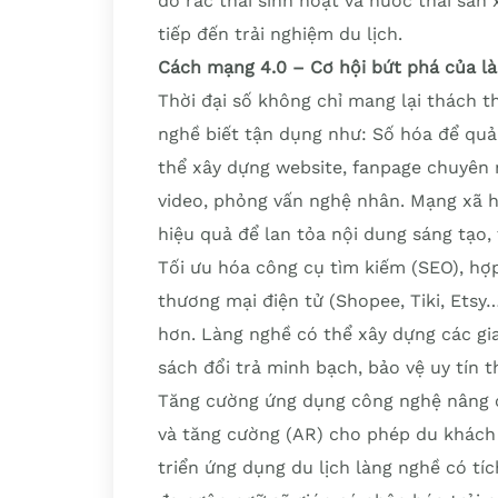
do rác thải sinh hoạt và nước thải sản 
tiếp đến trải nghiệm du lịch.
Cách mạng 4.0 – Cơ hội bứt phá của l
Thời đại số không chỉ mang lại thách t
nghề biết tận dụng như: Số hóa để quả
thể xây dựng website, fanpage chuyên 
video, phỏng vấn nghệ nhân. Mạng xã h
hiệu quả để lan tỏa nội dung sáng tạo, 
Tối ưu hóa công cụ tìm kiếm (SEO), hợp
thương mại điện tử (Shopee, Tiki, Etsy
hơn. Làng nghề có thể xây dựng các gia
sách đổi trả minh bạch, bảo vệ uy tín t
Tăng cường ứng dụng công nghệ nâng c
và tăng cường (AR) cho phép du khách 
triển ứng dụng du lịch làng nghề có tí