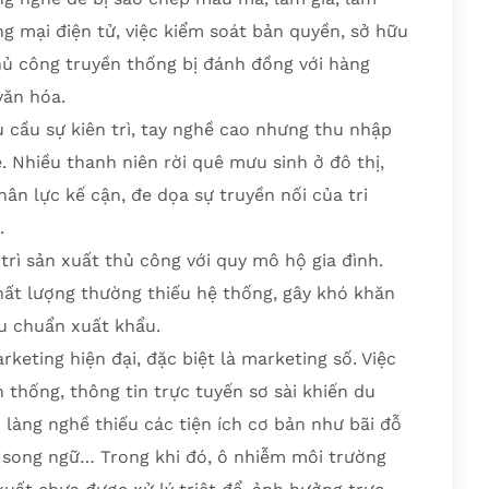
ng mại điện tử, việc kiểm soát bản quyền, sở hữu
thủ công truyền thống bị đánh đồng với hàng
văn hóa.
 cầu sự kiên trì, tay nghề cao nhưng thu nhập
ẻ. Nhiều thanh niên rời quê mưu sinh ở đô thị,
hân lực kế cận, đe dọa sự truyền nối của tri
.
rì sản xuất thủ công với quy mô hộ gia đình.
chất lượng thường thiếu hệ thống, gây khó khăn
êu chuẩn xuất khẩu.
keting hiện đại, đặc biệt là marketing số. Việc
thống, thông tin trực tuyến sơ sài khiến du
 làng nghề thiếu các tiện ích cơ bản như bãi đỗ
n song ngữ… Trong khi đó, ô nhiễm môi trường