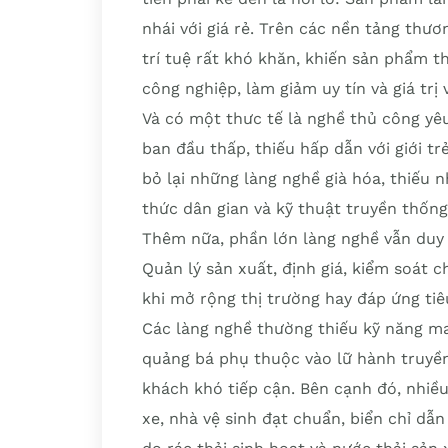
nhái với giá rẻ. Trên các nền tảng thươ
trí tuệ rất khó khăn, khiến sản phẩm 
công nghiệp, làm giảm uy tín và giá trị 
Và có một thưc tế là nghề thủ công yêu
ban đầu thấp, thiếu hấp dẫn với giới tr
bỏ lại những làng nghề già hóa, thiếu n
thức dân gian và kỹ thuật truyền thống
Thêm nữa, phần lớn làng nghề vẫn duy t
Quản lý sản xuất, định giá, kiểm soát 
khi mở rộng thị trường hay đáp ứng ti
Các làng nghề thường thiếu kỹ năng mar
quảng bá phụ thuộc vào lữ hành truyền 
khách khó tiếp cận. Bên cạnh đó, nhiều
xe, nhà vệ sinh đạt chuẩn, biển chỉ dẫ