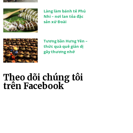
Làng làm bánh tẻ Phú
Nhi – nơi lan tỏa đặc
sản xứ Đoài
Tương bần Hưng Yên –
thức quà quê giản dị
gây thương nhớ
Theo dõi chúng tôi
trên Facebook