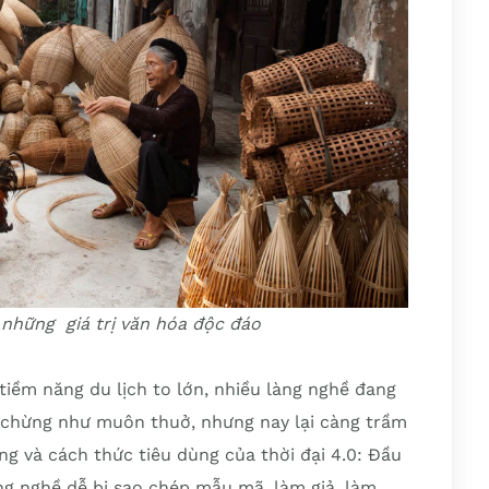
 những giá trị văn hóa độc đáo
tiềm năng du lịch to lớn, nhiều làng nghề đang
g chừng như muôn thuở, nhưng nay lại càng trầm
ng và cách thức tiêu dùng của thời đại 4.0: Đầu
àng nghề dễ bị sao chép mẫu mã, làm giả, làm