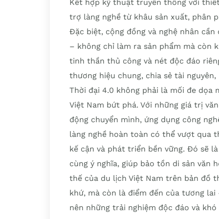
Kết hợp kỹ thuật truyền thống với thiế
trợ làng nghề từ khâu sản xuất, phân p
Đặc biệt, cộng đồng và nghệ nhân cần 
– không chỉ làm ra sản phẩm mà còn kể
tinh thần thủ công và nét độc đáo riê
thương hiệu chung, chia sẻ tài nguyên,
Thời đại 4.0 không phải là mối đe dọa 
Việt Nam bứt phá. Với những giá trị vă
động chuyển mình, ứng dụng công nghệ
làng nghề hoàn toàn có thể vượt qua t
kế cận và phát triển bền vững. Đó sẽ 
cùng ý nghĩa, giúp bảo tồn di sản văn 
thế của du lịch Việt Nam trên bản đồ th
khứ, mà còn là điểm đến của tương lai
nên những trải nghiệm độc đáo và khó