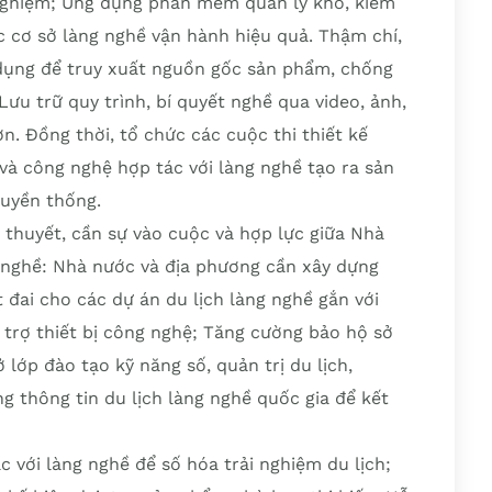
 nghiệm; Ứng dụng phần mềm quản lý kho, kiểm
ác cơ sở làng nghề vận hành hiệu quả. Thậm chí,
dụng để truy xuất nguồn gốc sản phẩm, chống
 Lưu trữ quy trình, bí quyết nghề qua video, ảnh,
ơn. Đồng thời, tổ chức các cuộc thi thiết kế
 và công nghệ hợp tác với làng nghề tạo ra sản
uyền thống.
ý thuyết, cần sự vào cuộc và hợp lực giữa Nhà
 nghề: Nhà nước và địa phương cần xây dựng
t đai cho các dự án du lịch làng nghề gắn với
 trợ thiết bị công nghệ; Tăng cường bảo hộ sở
 lớp đào tạo kỹ năng số, quản trị du lịch,
 thông tin du lịch làng nghề quốc gia để kết
 với làng nghề để số hóa trải nghiệm du lịch;