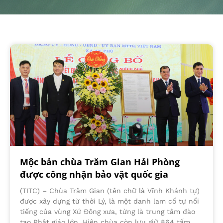
Mộc bản chùa Trăm Gian Hải Phòng
được công nhận bảo vật quốc gia
(TITC) – Chùa Trăm Gian (tên chữ là Vĩnh Khánh tự)
được xây dựng từ thời Lý, là một danh lam cổ tự nổi
tiếng của vùng Xứ Đông xưa, từng là trung tâm đào
tạo Phật giáo lớn. Hiện chùa còn lưu giữ 864 tấm