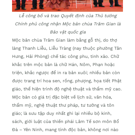
Lễ công bố và trao Quyết định của Thủ tướng
Chính phủ công nhận Mộc bản chùa Trăm Gian là
Bảo vật quốc gia
Mộc bản chùa Trăm Gian làm bằng gỗ thị, do thợ
làng Thanh Liễu, Liễu Tràng (nay thuộc phường Tân
Hưng, Hải Phòng) chế tác công phu, tinh xảo. Chữ
khắc trên mộc bản là chữ Hán, Nôm, Phạn hoặc
triện, khắc ngược để in ra bản xuôi; nhiều bản còn
được trang trí hoa sen, rồng, phượng, họa tiết Phật
giáo, thể hiện trình độ nghệ thuật và thẩm mỹ cao.
Mộc bản có giá trị đặc biệt về lịch sử, văn hóa,
thẩm mỹ, nghệ thuật thư pháp, tư tưởng và tôn
giáo; là sưu tập duy nhất ghi lại nhiều bộ kinh,
sách, giới luật của thiền phái Lâm Tế sơn môn Bổ
Đà – Yên Ninh, mang tính độc bản, không nơi nào