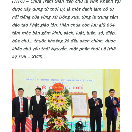
(TITC) – Chùa Trăm Gian (tên chữ là Vĩnh Khánh tự)
được xây dựng từ thời Lý, là một danh lam cổ tự
nổi tiếng của vùng Xứ Đông xưa, từng là trung tâm
đào tạo Phật giáo lớn. Hiện chùa còn lưu giữ 864
tấm mộc bản gồm kinh, sách, luật, luận, sớ, điệp,
bùa chú… thuộc khoảng 26 đầu sách chính, được
khắc chủ yếu thời Nguyễn, một phần thời Lê (thế
kỷ XVII – XVIII).