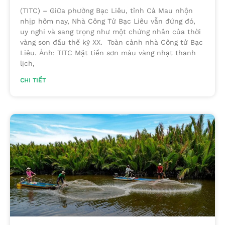
(TITC) – Giữa phường Bạc Liêu, tỉnh Cà Mau nhộn
nhịp hôm nay, Nhà Công Tử Bạc Liêu vẫn đứng đó,
uy nghi và sang trọng như một chứng nhân của thời
vàng son đầu thế kỷ XX. Toàn cảnh nhà Công tử Bạc
Liêu. Ảnh: TITC Mặt tiền sơn màu vàng nhạt thanh
lịch,
CHI TIẾT