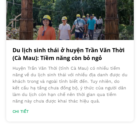
Du lịch sinh thái ở huyện Trần Văn Thời
(Cà Mau): Tiềm năng còn bỏ ngỏ
Huyện Trần Văn Thời (tỉnh Cà Mau) có nhiều tiềm
năng về du lịch sinh thái với nhiều địa danh được du
khách trong và ngoài tỉnh biết đến. Tuy nhiên, do
kết cấu hạ tầng chưa đồng bộ, ý thức của người dân
làm du lịch còn hạn chế nên thời gian qua tiềm
năng này chưa được khai thác hiệu quả.
CHI TIẾT