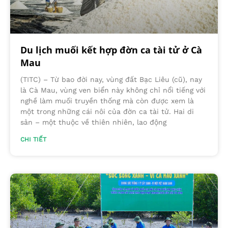
Du lịch muối kết hợp đờn ca tài tử ở Cà
Mau
(TITC) – Từ bao đời nay, vùng đất Bạc Liêu (cũ), nay
là Cà Mau, vùng ven biển này không chỉ nổi tiếng với
nghề làm muối truyền thống mà còn được xem là
một trong những cái nôi của đờn ca tài tử. Hai di
sản – một thuộc về thiên nhiên, lao động
CHI TIẾT