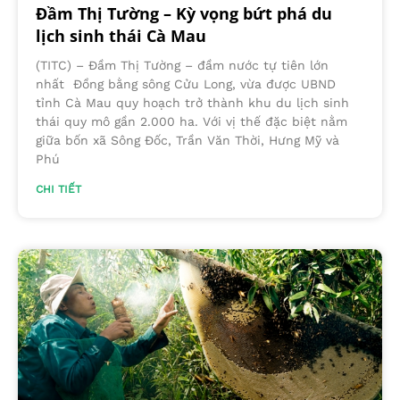
Đầm Thị Tường – Kỳ vọng bứt phá du
lịch sinh thái Cà Mau
(TITC) – Đầm Thị Tường – đầm nước tự tiên lớn
nhất Đồng bằng sông Cửu Long, vừa được UBND
tỉnh Cà Mau quy hoạch trở thành khu du lịch sinh
thái quy mô gần 2.000 ha. Với vị thế đặc biệt nằm
giữa bốn xã Sông Đốc, Trần Văn Thời, Hưng Mỹ và
Phú
CHI TIẾT