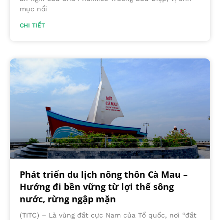
mục nổi
CHI TIẾT
Phát triển du lịch nông thôn Cà Mau –
Hướng đi bền vững từ lợi thế sông
nước, rừng ngập mặn
(TITC) – Là vùng đất cực Nam của Tổ quốc, nơi “đất