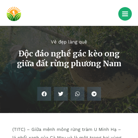
Vẻ đẹp làng quê
Độc đáo nghề gác kèo ong
giữa đất rừng phương Nam
(TITC) – Giữa mênh mông rừng tràm U Minh Hạ –
lá phổi xanh của Cà Mau và là một trong hai vùng