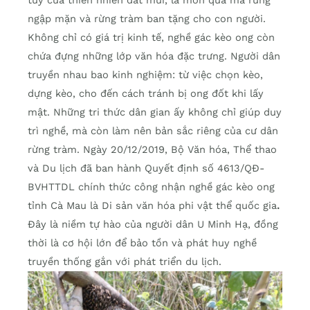
túy của thiên nhiên đất mũi, là món quà mà rừng
ngập mặn và rừng tràm ban tặng cho con người.
Không chỉ có giá trị kinh tế, nghề gác kèo ong còn
chứa đựng những lớp văn hóa đặc trưng. Người dân
truyền nhau bao kinh nghiệm: từ việc chọn kèo,
dựng kèo, cho đến cách tránh bị ong đốt khi lấy
mật. Những tri thức dân gian ấy không chỉ giúp duy
trì nghề, mà còn làm nên bản sắc riêng của cư dân
rừng tràm. Ngày 20/12/2019, Bộ Văn hóa, Thể thao
và Du lịch đã ban hành Quyết định số 4613/QĐ-
BVHTTDL chính thức công nhận nghề gác kèo ong
tỉnh Cà Mau là Di sản văn hóa phi vật thể quốc gia
.
Đây là niềm tự hào của người dân U Minh Hạ, đồng
thời là cơ hội lớn để bảo tồn và phát huy nghề
truyền thống gắn với phát triển du lịch.