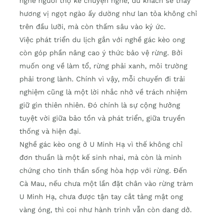
nghe người thợ kể chuyện nghề, du khách sẽ thấy
hương vị ngọt ngào ấy dường như lan tỏa không chỉ
trên đầu lưỡi, mà còn thấm sâu vào ký ức.
Việc phát triển du lịch gắn với nghề gác kèo ong
còn góp phần nâng cao ý thức bảo vệ rừng. Bởi
muốn ong về làm tổ, rừng phải xanh, môi trường
phải trong lành. Chính vì vậy, mỗi chuyến đi trải
nghiệm cũng là một lời nhắc nhở về trách nhiệm
giữ gìn thiên nhiên. Đó chính là sự cộng hưởng
tuyệt vời giữa bảo tồn và phát triển, giữa truyền
thống và hiện đại.
Nghề gác kèo ong ở U Minh Hạ vì thế không chỉ
đơn thuần là một kế sinh nhai, mà còn là minh
chứng cho tinh thần sống hòa hợp với rừng. Đến
Cà Mau, nếu chưa một lần đặt chân vào rừng tràm
U Minh Hạ, chưa được tận tay cắt tảng mật ong
vàng óng, thì coi như hành trình vẫn còn dang dở.