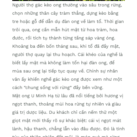
Người thợ gác kèo ong thường vào sâu trong rừng,
chọn những thân cây tràm thẳng, dựng kèo bằng
tre hoặc gỗ để dẫn dụ đàn ong về làm tổ. Thời gian
trôi qua, ong cần mẫn hút mật từ hoa tràm, hoa
đước, rồi tích tụ thành từng tầng sáp vàng óng.
Khoảng ba đến bốn tháng sau, khi tổ đã đầy mật,
người thợ quay lại thu hoạch. Cái khéo của nghề là
biết lấy mật mà không làm tổn hại đàn ong, để
mùa sau ong lại tiếp tục quay về. Chính sự nhân
văn ấy khiến nghề gác kèo ong được xem như một
cách “chung sống với rừng” đầy bền vững.
Mật ong U Minh Hạ từ lâu đã nổi tiếng bởi hương vị
ngọt thanh, thoảng mùi hoa rừng tự nhiên và giàu
giá trị dược liệu. Du khách chỉ cần nếm thử một
giọt mật mới thấy rõ sự khác biệt: cái vị ngọt mát
lành, hậu thanh, chẳng lẫn vào đâu được. Đó là tinh