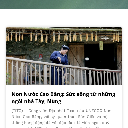
Non Nước Cao Bằng: Sức sống từ những
ngôi nhà Tày, Nùng
(TITC) – Công viên Địa chất Toàn cầu UNESCO Non
Nước Cao Bằng, với kỳ quan thác Bản Giốc và hệ
thống hang động đá vôi độc đáo, là viên ngọc quý