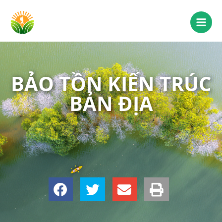
BẢO TỒN KIẾN TRÚC
BẢN ĐỊA