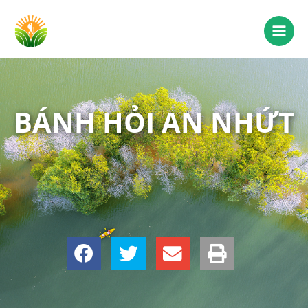
BÁNH HỎI AN NHỨT