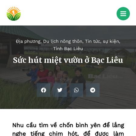
Địa phương
,
Du lịch nông thôn
,
Tin tức, sự kiện
,
Tỉnh Bạc Liêu
Sức hút miệt vườn ở Bạc Liêu
Nhu cầu tìm về chốn bình yên để lắng
nghe tiếng chim hót, để được làm