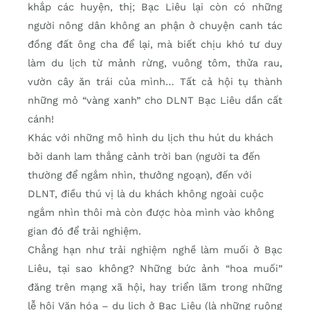
khắp các huyện, thị; Bạc Liêu lại còn có những
người nông dân không an phận ở chuyện canh tác
đồng đất ông cha để lại, mà biết chịu khó tư duy
làm du lịch từ mảnh rừng, vuông tôm, thửa rau,
vườn cây ăn trái của mình… Tất cả hội tụ thành
những mỏ “vàng xanh” cho DLNT Bạc Liêu dần cất
cánh!
Khác với những mô hình du lịch thu hút du khách
bởi danh lam thắng cảnh trời ban (người ta đến
thường để ngắm nhìn, thưởng ngoạn), đến với
DLNT, điều thú vị là du khách không ngoài cuộc
ngắm nhìn thôi mà còn được hòa mình vào không
gian đó để trải nghiệm.
Chẳng hạn như trải nghiệm nghề làm muối ở Bạc
Liêu, tại sao không? Những bức ảnh “hoa muối”
đăng trên mạng xã hội, hay triển lãm trong những
lễ hội Văn hóa – du lịch ở Bạc Liêu (là những ruộng