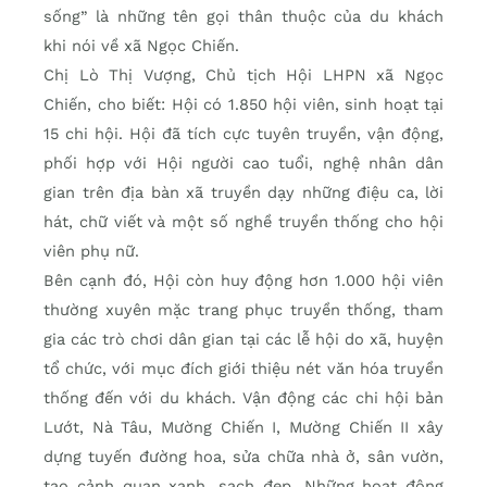
sống” là những tên gọi thân thuộc của du khách
khi nói về xã Ngọc Chiến.
Chị Lò Thị Vượng, Chủ tịch Hội LHPN xã Ngọc
Chiến, cho biết: Hội có 1.850 hội viên, sinh hoạt tại
15 chi hội. Hội đã tích cực tuyên truyền, vận động,
phối hợp với Hội người cao tuổi, nghệ nhân dân
gian trên địa bàn xã truyền dạy những điệu ca, lời
hát, chữ viết và một số nghề truyền thống cho hội
viên phụ nữ.
Bên cạnh đó, Hội còn huy động hơn 1.000 hội viên
thường xuyên mặc trang phục truyền thống, tham
gia các trò chơi dân gian tại các lễ hội do xã, huyện
tổ chức, với mục đích giới thiệu nét văn hóa truyền
thống đến với du khách. Vận động các chi hội bản
Lướt, Nà Tâu, Mường Chiến I, Mường Chiến II xây
dựng tuyến đường hoa, sửa chữa nhà ở, sân vườn,
tạo cảnh quan xanh, sạch đẹp. Những hoạt động