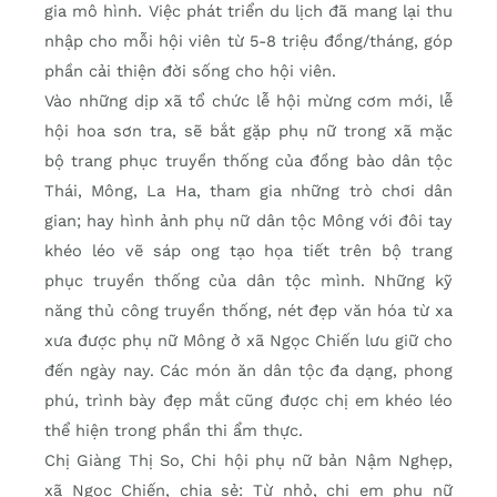
gia mô hình. Việc phát triển du lịch đã mang lại thu
nhập cho mỗi hội viên từ 5-8 triệu đồng/tháng, góp
phần cải thiện đời sống cho hội viên.
Vào những dịp xã tổ chức lễ hội mừng cơm mới, lễ
hội hoa sơn tra, sẽ bắt gặp phụ nữ trong xã mặc
bộ trang phục truyền thống của đồng bào dân tộc
Thái, Mông, La Ha, tham gia những trò chơi dân
gian; hay hình ảnh phụ nữ dân tộc Mông với đôi tay
khéo léo vẽ sáp ong tạo họa tiết trên bộ trang
phục truyền thống của dân tộc mình. Những kỹ
năng thủ công truyền thống, nét đẹp văn hóa từ xa
xưa được phụ nữ Mông ở xã Ngọc Chiến lưu giữ cho
đến ngày nay. Các món ăn dân tộc đa dạng, phong
phú, trình bày đẹp mắt cũng được chị em khéo léo
thể hiện trong phần thi ẩm thực.
Chị Giàng Thị So, Chi hội phụ nữ bản Nậm Nghẹp,
xã Ngọc Chiến, chia sẻ: Từ nhỏ, chị em phụ nữ