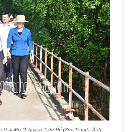
nh thái Mỏ Ó, huyện Trần Đề (Sóc Trăng). Ảnh: