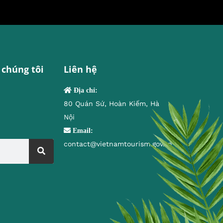
 chúng tôi
Liên hệ
Địa chỉ:
80 Quán Sứ, Hoàn Kiếm, Hà
Nội
Email:
contact@vietnamtourism.gov.vn