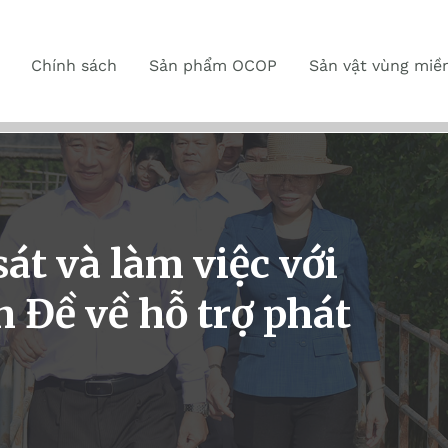
Chính sách
Sản phẩm OCOP
Sản vật vùng miề
át và làm việc với
Đề về hỗ trợ phát