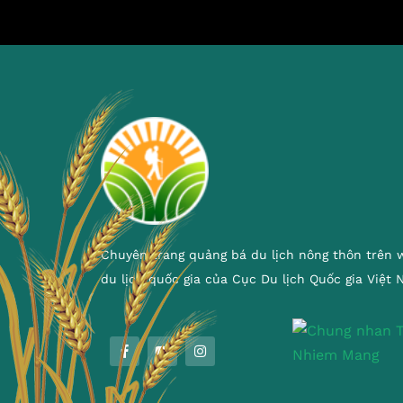
Chuyên trang quảng bá du lịch nông thôn trên 
du lịch quốc gia của Cục Du lịch Quốc gia Việt