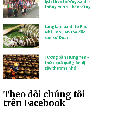
lịch theo hướng xanh –
thông minh – bền vững
Làng làm bánh tẻ Phú
Nhi – nơi lan tỏa đặc
sản xứ Đoài
Tương bần Hưng Yên –
thức quà quê giản dị
gây thương nhớ
Theo dõi chúng tôi
trên Facebook