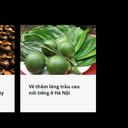
Về thăm làng trầu cau
ây
nổi tiếng ở Hà Nội