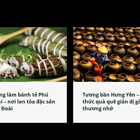
ng làm bánh tẻ Phú
Tương bần Hưng Yên –
i – nơi lan tỏa đặc sản
thức quà quê giản dị g
 Đoài
thương nhớ