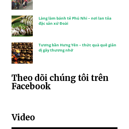
Làng làm bánh tẻ Phú Nhi – nơi lan tỏa
đặc sản xứ Đoài
Tương bần Hưng Yên – thức quà quê giản
dị gây thương nhớ
Theo dõi chúng tôi trên
Facebook
Video