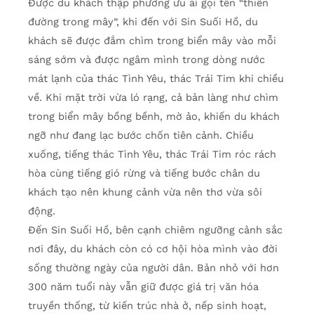
Được du khách thập phương ưu ái gọi tên “thiên
đường trong mây”, khi đến với Sin Suối Hồ, du
khách sẽ được đắm chìm trong biển mây vào mỗi
sáng sớm và được ngâm mình trong dòng nước
mát lạnh của thác Tình Yêu, thác Trái Tim khi chiều
về. Khi mặt trời vừa ló rạng, cả bản làng như chìm
trong biển mây bồng bềnh, mờ ảo, khiến du khách
ngỡ như đang lạc bước chốn tiên cảnh. Chiều
xuống, tiếng thác Tình Yêu, thác Trái Tim róc rách
hòa cùng tiếng gió rừng và tiếng bước chân du
khách tạo nên khung cảnh vừa nên thơ vừa sôi
động.
Đến Sin Suối Hồ, bên cạnh chiêm ngưỡng cảnh sắc
nơi đây, du khách còn có cơ hội hòa mình vào đời
sống thường ngày của người dân. Bản nhỏ với hơn
300 năm tuổi này vẫn giữ được giá trị văn hóa
truyền thống, từ kiến trúc nhà ở, nếp sinh hoạt,