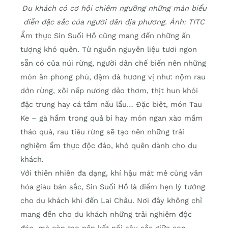
Du khách có cơ hội chiêm ngưỡng những màn biểu
diễn đặc sắc của người dân địa phương. Ảnh: TITC
Ẩm thực Sin Suối Hồ cũng mang đến những ấn
tượng khó quên. Từ nguồn nguyên liệu tươi ngon
sẵn có của núi rừng, người dân chế biến nên những
món ăn phong phú, đậm đà hương vị như: nộm rau
dớn rừng, xôi nếp nương dẻo thơm, thịt hun khói
đặc trưng hay cá tầm nấu lẩu… Đặc biệt, món Tau
Ke – gà hầm trong quả bí hay món ngan xào mầm
thảo quả, rau tiêu rừng sẽ tạo nên những trải
nghiệm ẩm thực độc đáo, khó quên dành cho du
khách.
Với thiên nhiên đa dạng, khí hậu mát mẻ cùng văn
hóa giàu bản sắc, Sin Suối Hồ là điểm hẹn lý tưởng
cho du khách khi đến Lai Châu. Nơi đây không chỉ
mang đến cho du khách những trải nghiệm độc
đáo, mà còn tạo nên kết nối sâu sắc giữa con