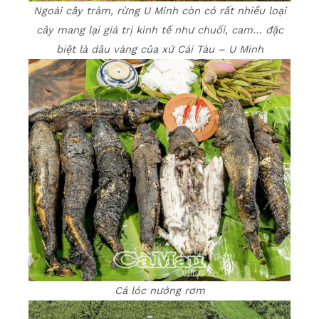
Ngoài cây tràm, rừng U Minh còn có rất nhiều loại
cây mang lại giá trị kinh tế như chuối, cam… đặc
biệt là dâu vàng của xứ Cái Tàu – U Minh
Cá lóc nướng rơm