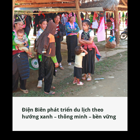
Làng làm bánh tẻ Phú Nhi – nơi lan
 vững
tỏa đặc sản xứ Đoài