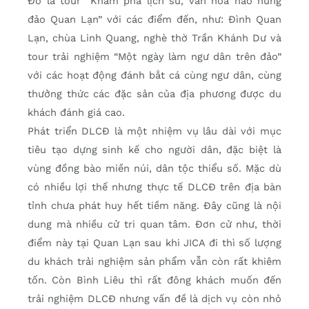
Đó là tour “Khám phá lịch sử, văn hóa hào hùng
đảo Quan Lạn” với các điểm đến, như: Đình Quan
Lạn, chùa Linh Quang, nghè thờ Trần Khánh Dư và
tour trải nghiệm “Một ngày làm ngư dân trên đảo”
với các hoạt động đánh bắt cá cùng ngư dân, cùng
thưởng thức các đặc sản của địa phương được du
khách đánh giá cao.
Phát triển DLCĐ là một nhiệm vụ lâu dài với mục
tiêu tạo dựng sinh kế cho người dân, đặc biệt là
vùng đồng bào miền núi, dân tộc thiểu số. Mặc dù
có nhiều lợi thế nhưng thực tế DLCĐ trên địa bàn
tỉnh chưa phát huy hết tiềm năng. Đây cũng là nội
dung mà nhiều cử tri quan tâm. Đơn cử như, thời
điểm này tại Quan Lạn sau khi JICA đi thì số lượng
du khách trải nghiệm sản phẩm vẫn còn rất khiêm
tốn. Còn Bình Liêu thì rất đông khách muốn đến
trải nghiệm DLCĐ nhưng vấn đề là dịch vụ còn nhỏ