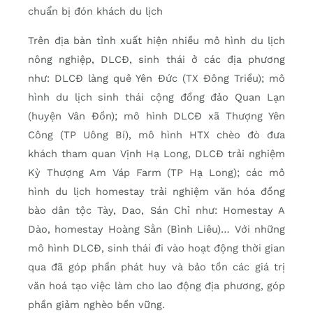
chuẩn bị đón khách du lịch
Trên địa bàn tỉnh xuất hiện nhiều mô hình du lịch
nông nghiệp, DLCĐ, sinh thái ở các địa phương
như: DLCĐ làng quê Yên Đức (TX Đông Triều); mô
hình du lịch sinh thái cộng đồng đảo Quan Lạn
(huyện Vân Đồn); mô hình DLCĐ xã Thượng Yên
Công (TP Uông Bí), mô hình HTX chèo đò đưa
khách tham quan Vịnh Hạ Long, DLCĐ trải nghiệm
Kỳ Thượng Am Váp Farm (TP Hạ Long); các mô
hình du lịch homestay trải nghiệm văn hóa đồng
bào dân tộc Tày, Dao, Sán Chỉ như: Homestay A
Dào, homestay Hoàng Sằn (Bình Liêu)… Với những
mô hình DLCĐ, sinh thái đi vào hoạt động thời gian
qua đã góp phần phát huy và bảo tồn các giá trị
văn hoá tạo việc làm cho lao động địa phương, góp
phần giảm nghèo bền vững.