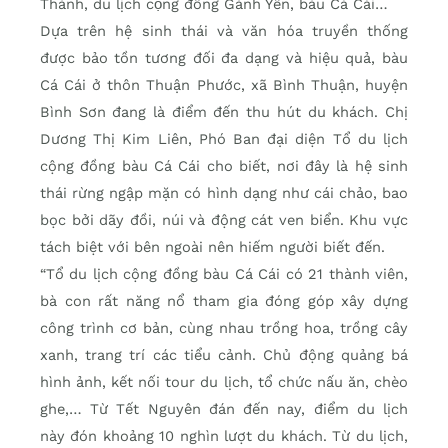
Thành, du lịch cộng đồng Gành Yến, bàu Cá Cái…
Dựa trên hệ sinh thái và văn hóa truyền thống
được bảo tồn tương đối đa dạng và hiệu quả, bàu
Cá Cái ở thôn Thuận Phước, xã Bình Thuận, huyện
Bình Sơn đang là điểm đến thu hút du khách. Chị
Dương Thị Kim Liên, Phó Ban đại diện Tổ du lịch
cộng đồng bàu Cá Cái cho biết, nơi đây là hệ sinh
thái rừng ngập mặn có hình dạng như cái chảo, bao
bọc bởi dãy đồi, núi và động cát ven biển. Khu vực
tách biệt với bên ngoài nên hiếm người biết đến.
“Tổ du lịch cộng đồng bàu Cá Cái có 21 thành viên,
bà con rất năng nổ tham gia đóng góp xây dựng
công trình cơ bản, cùng nhau trồng hoa, trồng cây
xanh, trang trí các tiểu cảnh. Chủ động quảng bá
hình ảnh, kết nối tour du lịch, tổ chức nấu ăn, chèo
ghe,… Từ Tết Nguyên đán đến nay, điểm du lịch
này đón khoảng 10 nghìn lượt du khách. Từ du lịch,