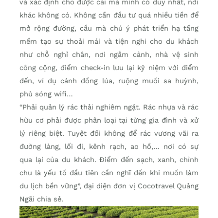
và xác định cho được cái mà mình có duy nhất, nơi
khác không có. Không cần đầu tư quá nhiều tiền để
mở rộng đường, cầu mà chú ý phát triển hạ tầng
mềm tạo sự thoải mái và tiện nghi cho du khách
như chỗ nghỉ chân, nơi ngắm cảnh, nhà vệ sinh
công cộng, điểm check-in lưu lại kỷ niệm với điểm
đến, ví dụ cánh đồng lúa, ruộng muối sa huỳnh,
phủ sóng wifi…
“Phải quản lý rác thải nghiêm ngặt. Rác nhựa và rác
hữu cơ phải được phân loại tại từng gia đình và xử
lý riêng biệt. Tuyệt đối không để rác vương vãi ra
đường làng, lối đi, kênh rạch, ao hồ,… nơi có sự
qua lại của du khách. Điểm đến sạch, xanh, chỉnh
chu là yếu tố đầu tiên cần nghĩ đến khi muốn làm
du lịch bền vững”, đại diện đơn vị Cocotravel Quảng
Ngãi chia sẻ.