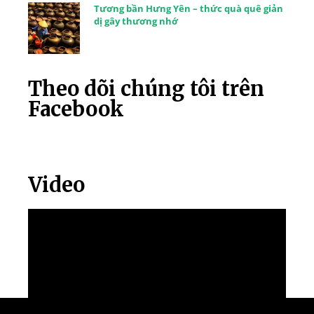
Tương bần Hưng Yên – thức quà quê giản
dị gây thương nhớ
Theo dõi chúng tôi trên
Facebook
Video