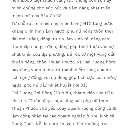
hơn 6.000 lượt khách vãng lai. Những con số này
minh chứng cho sức hút và tiềm năng phát triển
mạnh mẽ của Bàu Cá Cái.
Từ chỗ rụt rè, nhiều hội viên trong HTX từng bước
khẳng định hình ảnh người phụ nữ nông thôn thời
đại mới: năng động, tự tin làm kinh tế, nâng cao
thu nhập cho gia đình; đóng góp thiết thực vào sự
phát triển của địa phương. Để rồi, từ một vùng đất
thuần nông, thôn Thuận Phước, xã Vạn Tường hôm
nay đang vươn mình trở thành điểm sáng của du
lịch cộng đồng, với sự đóng góp tích cực của những
người phụ nữ đầy nhiệt huyết nơi đây.
Chị Dương Thị Bông (38 tuổi), thành viên của HTX,
chia sẻ: “Trước đây, cuộc sống của phụ nữ thôn
Thuận Phước chủ yếu xoay quanh ruộng đồng và đi
làm công nhân tại các doanh nghiệp ở Khu kinh tế
Dung Quất. Nỗi lo cơm áo, gạo tiền thường trực