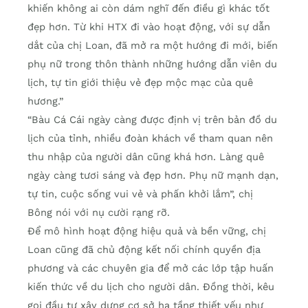
khiến không ai còn dám nghĩ đến điều gì khác tốt
đẹp hơn. Từ khi HTX đi vào hoạt động, với sự dẫn
dắt của chị Loan, đã mở ra một hướng đi mới, biến
phụ nữ trong thôn thành những hướng dẫn viên du
lịch, tự tin giới thiệu vẻ đẹp mộc mạc của quê
hương.”
“Bàu Cá Cái ngày càng được định vị trên bản đồ du
lịch của tỉnh, nhiều đoàn khách về tham quan nên
thu nhập của người dân cũng khá hơn. Làng quê
ngày càng tươi sáng và đẹp hơn. Phụ nữ mạnh dạn,
tự tin, cuộc sống vui vẻ và phấn khởi lắm”, chị
Bông nói với nụ cười rạng rỡ.
Để mô hình hoạt động hiệu quả và bền vững, chị
Loan cũng đã chủ động kết nối chính quyền địa
phương và các chuyên gia để mở các lớp tập huấn
kiến thức về du lịch cho người dân. Đồng thời, kêu
gọi đầu tư xây dựng cơ sở hạ tầng thiết yếu như