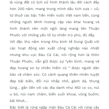
là vùng đất có lịch sử hình thành lâu đời cách đây
hơn 200 năm, mang trong mình dấu tích xưa – cũ;
từ thuở các bậc Tiền Hiền nước Việt nam tiến, cùng
những người Minh Hương cập vào khai hoang và
hình thành nên một ngôi làng mang tên Thuận
Phước với những yếu tố tự nhiên trù phú, đủ đầy.
Với đặc thù nằm trong Khu kinh tế Dung Quất với
các hoạt động sản xuất công nghiệp náo nhiệt
nhưng khu vực Bàu Cá Cái, nói rộng hơn là thôn
Thuận Phước, vẫn giữ được sự “yên bình, mang vẽ
đẹp hoang sơ tự nhiên hiếm có ” được người dân
bảo vệ chăm sóc. Có cảnh quang thiên nhiên tuyệt
đẹp bãi biền, đồi núi nhấp nhô, gành dá, thung
lủng… gắn liền với các địa danh như: Mũi co co, núi
u bò, núi nam châm, biển suối khoai, vũng buồm;
bãi Nhứt…
Đặc biệt là rừng ngập mặn Bàu Cá Cái với rừng cây