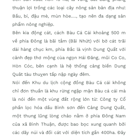
thuận lợi trồng các loại cây nông sản bản địa như:
Bầu, bí, đậu mè, mùn hòe…., tạo nên đa dạng sản
phẩm nông nghiệp.
Bên kia động cát, cách Bàu Cá Cái khoảng 500 m
về phía Đông là bãi tắm (Bãi Nhứt) với bờ cát trãi
dài hàng chục km, phía Bắc là vịnh Dung Quất với
cảnh đẹp thơ mộng cùa ngọn Hái Đăng, mũi Co Co,
Hòn Cóc, bên cạnh là hệ thống cảng biền Dung
Quât tàu thuỵen tấp nập ngày đêm.
Nói đến Khu du lịch cộng đồng Bàu Cá cái không
chỉ đơn thuần là khu rừng ngập mặn Bàu cá cái mà
là nói đến một vùng đất rộng lớn từ: Công ty Cổ
phần lọc hóa dầu Bình sơn đến Cảng Dung Quất,
một thung lũng lòng chảo nằm ở phía Đông Nam
của xã Bình Thuận, được bao bọc xung quanh bởi
các dãy núi và đồi cát với diện tích gần 400ha. Đây