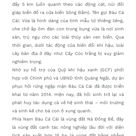
đầy 5 km (uốn quanh theo các động cát, núi đồi
giáp biển đổ ra cửa biển Sông Đầm). Tên gọi Bàu Cá
Cái: Vừa là hình dáng của tình mẫu tử thiêng liêng,
che chở ắp ôm đàn con trong bụng vừa là nơi sinh
sản, trú ngụ cho các loài thủy sản ven biển. Qua
thời gian, dưới tác động của biến đổi khí hậu, loài
cây bản địa ở đây như: Cây Cóc trắng bị suy giảm
nghiêm trọng.
Nhờ sự hỗ trợ của Quỹ khí hậu xanh (GCF) phối
hợp với Chính phủ và UBND tỉnh Quàng Ngãi, dự án
phục hồi rừng ngập mặn Bàu Cá Cái đã được triển
khai từ năm 2014. Hiện nay, đã hồi sinh trở lại và
phát huy tác dụng cả về hệ sinh thái – môi trường
và sinh kế cho bà con ở xung quanh.
Phía Nam Bàu Cá Cái là vùng đất Nà Đồng Bể, đây
là vùng đất canh tác nông nghiệp lâu đời với diện
tích sản xuất hơn 15 ha, là vùng đất bằng phẳng