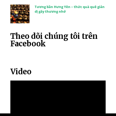
Tương bần Hưng Yên – thức quà quê giản
dị gây thương nhớ
Theo dõi chúng tôi trên
Facebook
Video