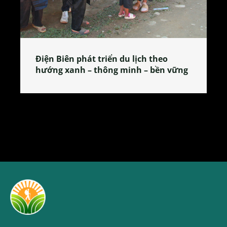
Làng làm bánh tẻ Phú Nhi – nơi lan
tỏa đặc sản xứ Đoài