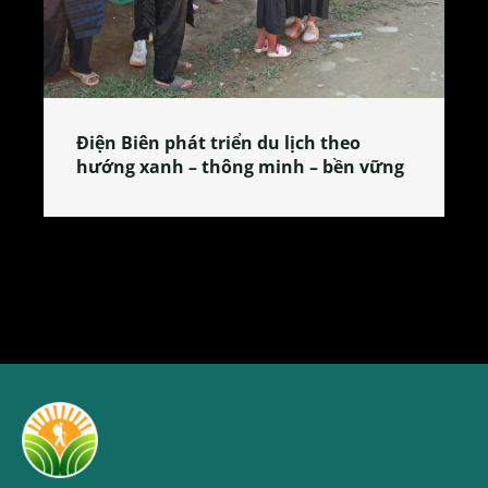
 theo
Làng làm bánh tẻ Phú Nhi – nơi lan
 bền vững
tỏa đặc sản xứ Đoài