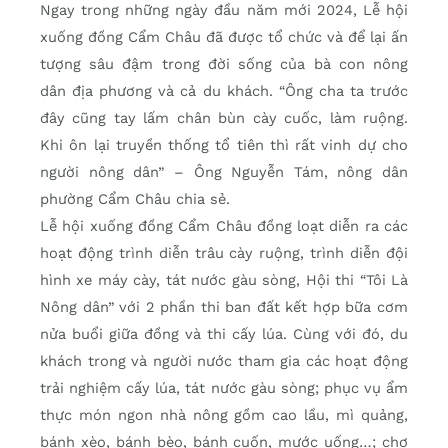
Ngay trong những ngày đầu năm mới 2024, Lễ hội
xuống đồng Cẩm Châu đã được tổ chức và để lại ấn
tượng sâu đậm trong đời sống của bà con nông
dân địa phương và cả du khách. “Ông cha ta trước
đây cũng tay lấm chân bùn cày cuốc, làm ruộng.
Khi ôn lại truyền thống tổ tiên thì rất vinh dự cho
người nông dân” – Ông Nguyễn Tám, nông dân
phường Cẩm Châu chia sẻ.
Lễ hội xuống đồng Cẩm Châu đồng loạt diễn ra các
hoạt động trình diễn trâu cày ruộng, trình diễn đội
hình xe máy cày, tát nước gàu sòng, Hội thi “Tôi Là
Nông dân” với 2 phần thi ban đất kết hợp bữa cơm
nửa buổi giữa đồng và thi cấy lúa. Cùng với đó, du
khách trong và người nước tham gia các hoạt động
trải nghiệm cấy lúa, tát nước gàu sòng; phục vụ ẩm
thực món ngon nhà nông gồm cao lầu, mì quảng,
bánh xèo, bánh bèo, bánh cuốn, mước uống…; chợ