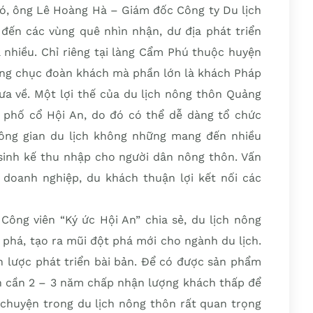
 đó, ông Lê Hoàng Hà – Giám đốc Công ty Du lịch
 đến các vùng quê nhìn nhận, dư địa phát triển
nhiều. Chỉ riêng tại làng Cẩm Phú thuộc huyện
àng chục đoàn khách mà phần lớn là khách Pháp
ưa về. Một lợi thế của du lịch nông thôn Quảng
phố cổ Hội An, do đó có thể dễ dàng tổ chức
ông gian du lịch không những mang đến nhiều
sinh kế thu nhập cho người dân nông thôn. Vấn
ể doanh nghiệp, du khách thuận lợi kết nối các
ng viên “Ký ức Hội An” chia sẻ, du lịch nông
 phá, tạo ra mũi đột phá mới cho ngành du lịch.
ến lược phát triển bài bản. Để có được sản phẩm
 đến cần 2 – 3 năm chấp nhận lượng khách thấp để
u chuyện trong du lịch nông thôn rất quan trọng