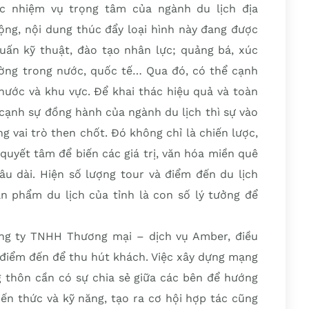
c nhiệm vụ trọng tâm của ngành du lịch địa
ng, nội dung thúc đẩy loại hình này đang được
huấn kỹ thuật, đào tạo nhân lực; quảng bá, xúc
rường trong nước, quốc tế… Qua đó, có thể cạnh
 nước và khu vực. Để khai thác hiệu quả và toàn
 cạnh sự đồng hành của ngành du lịch thì sự vào
g vai trò then chốt. Đó không chỉ là chiến lược,
quyết tâm để biến các giá trị, văn hóa miền quê
âu dài. Hiện số lượng tour và điểm đến du lịch
 phẩm du lịch của tỉnh là con số lý tưởng để
ng ty TNHH Thương mại – dịch vụ Amber, điều
c điểm đến để thu hút khách. Việc xây dựng mạng
ng thôn cần có sự chia sẻ giữa các bên để hướng
kiến thức và kỹ năng, tạo ra cơ hội hợp tác cũng