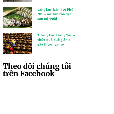
Làng làm bánh tẻ Phú
Nhi – nơi lan tỏa đặc
sản xứ Đoài
Tương bần Hưng Yên –
thức quà quê giản dị
gây thương nhớ
Theo dõi chúng tôi
trên Facebook