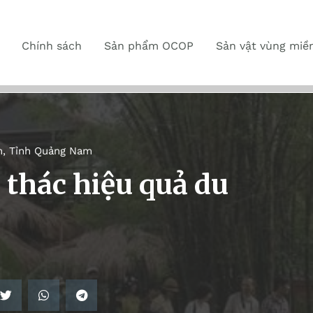
Chính sách
Sản phẩm OCOP
Sản vật vùng miề
n
,
Tỉnh Quảng Nam
thác hiệu quả du