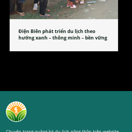
Làng làm bánh tẻ Phú Nhi – nơi lan
tỏa đặc sản xứ Đoài
Chuyên trang quảng bá du lịch nông thôn trên website