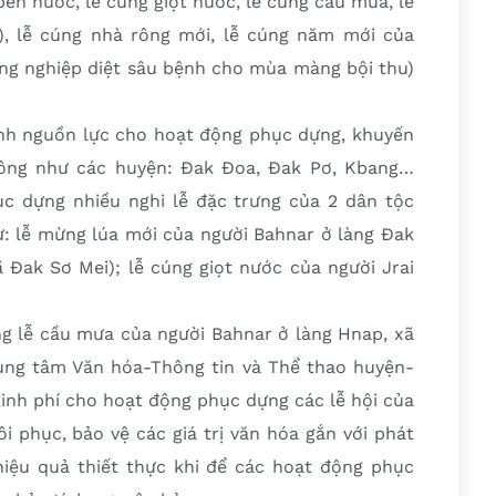
ến nước, lễ cúng giọt nước, lễ cúng cầu mưa, lễ
), lễ cúng nhà rông mới, lễ cúng năm mới của
nông nghiệp diệt sâu bệnh cho mùa màng bội thu)
nh nguồn lực cho hoạt động phục dựng, khuyến
 ông như các huyện: Đak Đoa, Đak Pơ, Kbang…
c dựng nhiều nghi lễ đặc trưng của 2 dân tộc
hư: lễ mừng lúa mới của người Bahnar ở làng Đak
 Đak Sơ Mei); lễ cúng giọt nước của người Jrai
g lễ cầu mưa của người Bahnar ở làng Hnap, xã
ung tâm Văn hóa-Thông tin và Thể thao huyện-
inh phí cho hoạt động phục dựng các lễ hội của
i phục, bảo vệ các giá trị văn hóa gắn với phát
 hiệu quả thiết thực khi để các hoạt động phục