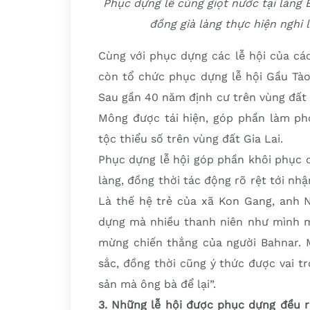
Phục dựng lễ cúng giọt nước tại làng 
đồng già làng thực hiện nghi l
Cùng với phục dựng các lễ hội của cá
còn tổ chức phục dựng lễ hội Gầu Tào
Sau gần 40 năm định cư trên vùng đất 
Mông được tái hiện, góp phần làm ph
tộc thiểu số trên vùng đất Gia Lai.
Phục dựng lễ hội góp phần khôi phục c
làng, đồng thời tác động rõ rệt tới nh
Là thế hệ trẻ của xã Kon Gang, anh N
dựng mà nhiều thanh niên như mình mớ
mừng chiến thắng của người Bahnar. M
sắc, đồng thời cũng ý thức được vai tr
sản mà ông bà để lại”.
3. Những lễ hội được phục dựng đều r