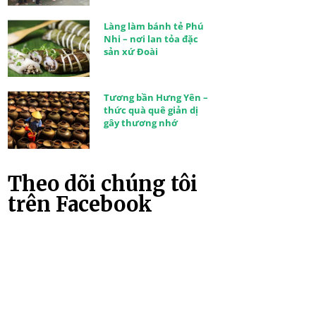
Làng làm bánh tẻ Phú
Nhi – nơi lan tỏa đặc
sản xứ Đoài
Tương bần Hưng Yên –
thức quà quê giản dị
gây thương nhớ
Theo dõi chúng tôi
trên Facebook