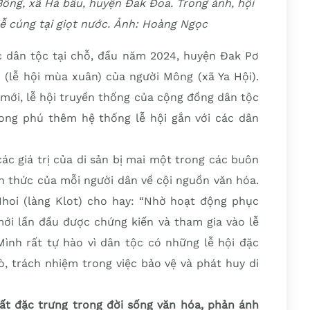
Bông, xã Hà bầu, huyện Đak Đoa. Trong ảnh, hội
ễ cúng tại giọt nước.
Ảnh: Hoàng Ngọc
c dân tộc tại chỗ, đầu năm 2024, huyện Đak Pơ
 (lễ hội mùa xuân) của người Mông (xã Ya Hội).
mới, lễ hội truyền thống của cộng đồng dân tộc
ong phú thêm hệ thống lễ hội gắn với các dân
ác giá trị của di sản bị mai một trong các buôn
ận thức của mỗi người dân về cội nguồn văn hóa.
hoi (làng Klot) cho hay: “Nhờ hoạt động phục
i lần đầu được chứng kiến và tham gia vào lễ
ình rất tự hào vì dân tộc có những lễ hội đặc
ò, trách nhiệm trong việc bảo vệ và phát huy di
ất đặc trưng trong đời sống văn hóa, phản ánh