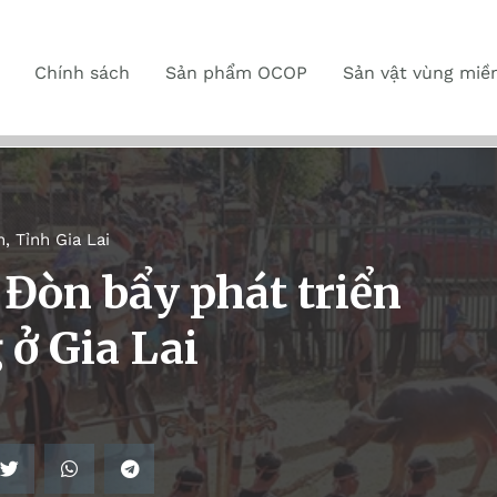
Chính sách
Sản phẩm OCOP
Sản vật vùng miề
n
,
Tỉnh Gia Lai
 Đòn bẩy phát triển
 ở Gia Lai