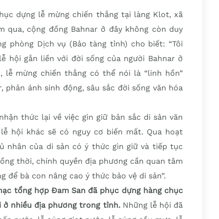
hục dựng lễ mừng chiến thắng tại làng Klot, xã
m qua, cộng đồng Bahnar ở đây không còn duy
ng phòng Dịch vụ (Bảo tàng tỉnh) cho biết: “Tôi
 lễ hội gắn liền với đời sống của người Bahnar ở
, lễ mừng chiến thắng có thể nói là “linh hồn”
r, phản ánh sinh động, sâu sắc đời sống văn hóa
ận thức lại về việc gìn giữ bản sắc di sản văn
lễ hội khác sẽ có nguy cơ biến mất. Qua hoạt
 nhân của di sản có ý thức gìn giữ và tiếp tục
 Đồng thời, chính quyền địa phương cần quan tâm
g để bà con nâng cao ý thức bảo vệ di sản”.
nhạc tổng hợp Đam San đã phục dựng hàng chục
i ở nhiều địa phương trong tỉnh.
Những lễ hội đã