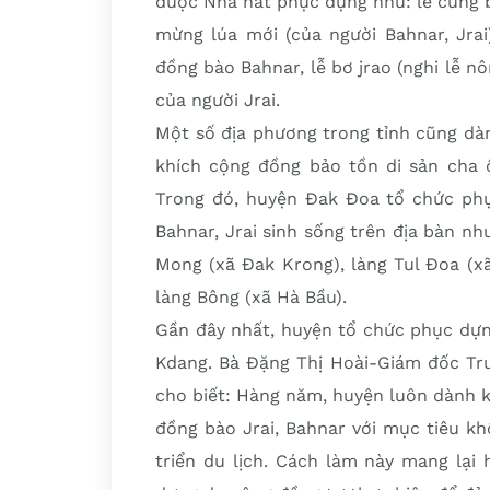
được Nhà hát phục dựng như: lễ cúng b
mừng lúa mới (của người Bahnar, Jrai
đồng bào Bahnar, lễ bơ jrao (nghi lễ 
của người Jrai.
Một số địa phương trong tỉnh cũng dà
khích cộng đồng bảo tồn di sản cha
Trong đó, huyện Đak Đoa tổ chức phụ
Bahnar, Jrai sinh sống trên địa bàn n
Mong (xã Đak Krong), làng Tul Đoa (xã
làng Bông (xã Hà Bầu).
Gần đây nhất, huyện tổ chức phục dựn
Kdang. Bà Đặng Thị Hoài-Giám đốc Tr
cho biết: Hàng năm, huyện luôn dành k
đồng bào Jrai, Bahnar với mục tiêu khô
triển du lịch. Cách làm này mang lại