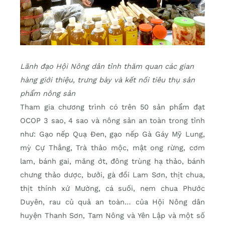
Lãnh đạo Hội Nông dân tỉnh thăm quan các gian
hàng giới thiệu, trưng bày và kết nối tiêu thụ sản
phẩm nông sản
Tham gia chương trình có trên 50 sản phẩm đạt
OCOP 3 sao, 4 sao và nông sản an toàn trong tỉnh
như: Gạo nếp Quạ Đen, gạo nếp Gà Gáy Mỹ Lung,
mỳ Cự Thắng, Trà thảo mộc, mật ong rừng, cơm
lam, bánh gai, măng ớt, đông trùng hạ thảo, bánh
chưng thảo dược, bưởi, gà đồi Lam Sơn, thịt chua,
thịt thính xứ Mường, cá suối, nem chua Phước
Duyên, rau củ quả an toàn… của Hội Nông dân
huyện Thanh Sơn, Tam Nông và Yên Lập và một số