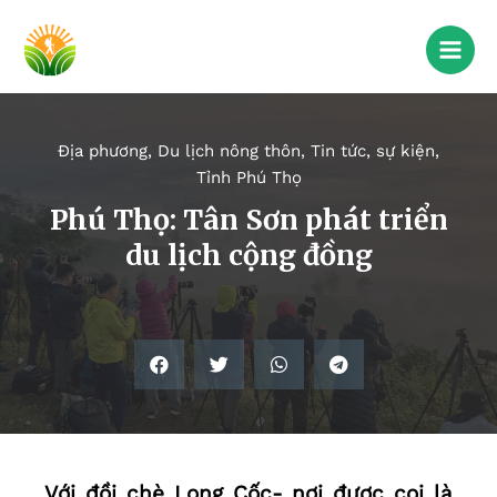
Địa phương
,
Du lịch nông thôn
,
Tin tức, sự kiện
,
Tỉnh Phú Thọ
Phú Thọ: Tân Sơn phát triển
du lịch cộng đồng
Với đồi chè Long Cốc- nơi được coi là