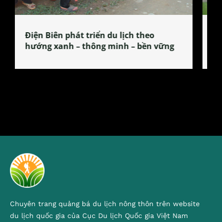
Làng làm bánh tẻ Phú Nhi – nơi lan
tỏa đặc sản xứ Đoài
Chuyên trang quảng bá du lịch nông thôn trên website
du lịch quốc gia của Cục Du lịch Quốc gia Việt Nam