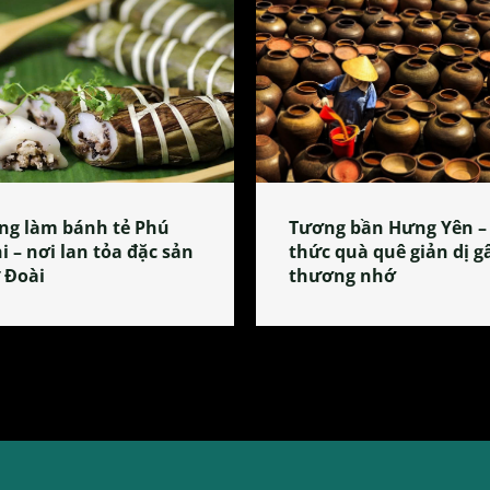
ng làm bánh tẻ Phú
Tương bần Hưng Yên –
i – nơi lan tỏa đặc sản
thức quà quê giản dị g
 Đoài
thương nhớ