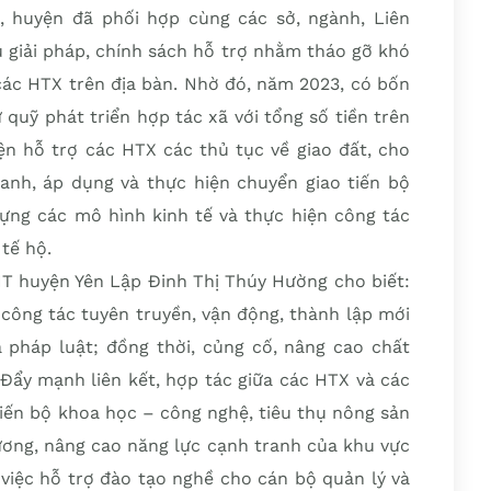
, huyện đã phối hợp cùng các sở, ngành, Liên
u giải pháp, chính sách hỗ trợ nhằm tháo gỡ khó
các HTX trên địa bàn. Nhờ đó, năm 2023, có bốn
 quỹ phát triển hợp tác xã với tổng số tiền trên
ện hỗ trợ các HTX các thủ tục về giao đất, cho
anh, áp dụng và thực hiện chuyển giao tiến bộ
dựng các mô hình kinh tế và thực hiện công tác
tế hộ.
 huyện Yên Lập Đinh Thị Thúy Hường cho biết:
 công tác tuyên truyền, vận động, thành lập mới
pháp luật; đồng thời, củng cố, nâng cao chất
Đẩy mạnh liên kết, hợp tác giữa các HTX và các
iến bộ khoa học – công nghệ, tiêu thụ nông sản
ương, nâng cao năng lực cạnh tranh của khu vực
 việc hỗ trợ đào tạo nghề cho cán bộ quản lý và