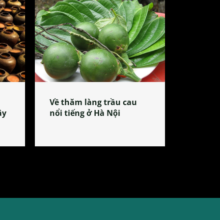
Về thăm làng trầu cau
ây
nổi tiếng ở Hà Nội