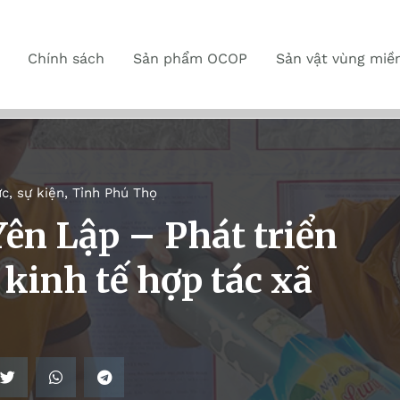
Chính sách
Sản phẩm OCOP
Sản vật vùng miề
ức, sự kiện
,
Tỉnh Phú Thọ
ên Lập – Phát triển
 kinh tế hợp tác xã