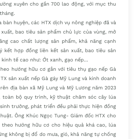
hường xuyên cho gần 700 lao động, với mục thu
tháng.
ịa bàn huyện, các HTX dịch vụ nông nghiệp đã và
ản xuất, bao tiêu sản phẩm chủ lực của vùng, mở
nâng cao chất lượng sản phẩm, khả năng cạnh
ký kết hợp đồng liên kết sản xuất, bao tiêu sản
ị kinh tế cao như: Ớt xanh, gạo nếp…
 theo hướng hữu cơ gắn với tiêu thụ gạo nếp Gà
 HTX sản xuất nếp Gà gáy Mỹ Lung và kinh doanh
n trên địa bàn xã Mỹ Lung và Mỹ Lương năm 2023
, toàn bộ quy trình, kỹ thuật chăm sóc cây lúa
sinh trưởng, phát triển đều phải thực hiện đồng
 thuật. Ông Khúc Ngọc Tung- Giám đốc HTX cho
a theo hướng hữu cơ cho hiệu quả khá cao, lúa
cứng không bị đổ do mưa, gió, khả năng tự chống