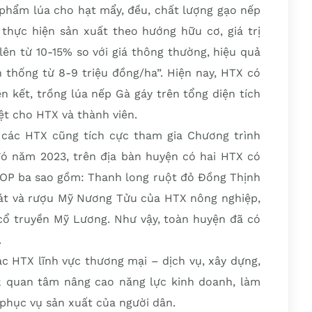
n phẩm lúa cho hạt mẩy, đều, chất lượng gạo nếp
thực hiện sản xuất theo hướng hữu cơ, giá trị
lên từ 10-15% so với giá thông thường, hiệu quả
n thống từ 8-9 triệu đồng/ha”. Hiện nay, HTX có
ên kết, trồng lúa nếp Gà gáy trên tổng diện tích
rệt cho HTX và thành viên.
 các HTX cũng tích cực tham gia Chương trình
ó năm 2023, trên địa bàn huyện có hai HTX có
OP ba sao gồm: Thanh long ruột đỏ Đồng Thịnh
át và rượu Mỹ Nương Tửu của HTX nông nghiệp,
cổ truyền Mỹ Lương. Như vậy, toàn huyện đã có
.
c HTX lĩnh vực thương mại – dịch vụ, xây dựng,
; quan tâm nâng cao năng lực kinh doanh, làm
 phục vụ sản xuất của người dân.