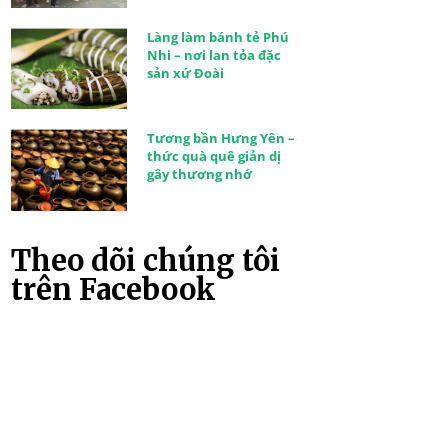
Làng làm bánh tẻ Phú
Nhi – nơi lan tỏa đặc
sản xứ Đoài
Tương bần Hưng Yên –
thức quà quê giản dị
gây thương nhớ
Theo dõi chúng tôi
trên Facebook