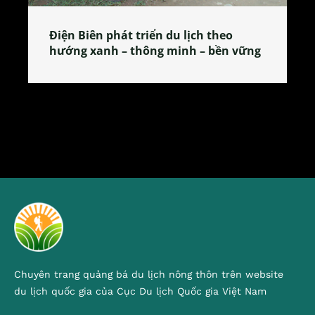
Làng làm bánh tẻ Phú Nhi – nơi lan
tỏa đặc sản xứ Đoài
Chuyên trang quảng bá du lịch nông thôn trên website
du lịch quốc gia của Cục Du lịch Quốc gia Việt Nam