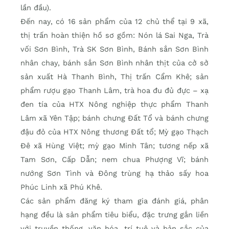
lần đầu).
Đến nay, có 16 sản phẩm của 12 chủ thể tại 9 xã,
thị trấn hoàn thiện hồ sơ gồm: Nón lá Sai Nga, Trà
vối Sơn Bình, Trà SK Sơn Bình, Bánh sắn Sơn Bình
nhân chay, bánh sắn Sơn Bình nhân thịt của cở sở
sản xuất Hà Thanh Bình, Thị trấn Cẩm Khê; sản
phẩm rượu gạo Thanh Lâm, trà hoa đu đủ đực – xạ
đen tía của HTX Nông nghiệp thực phẩm Thanh
Lâm xã Yên Tập; bánh chưng Đất Tổ và bánh chưng
đậu đỏ của HTX Nông thương Đất tổ; Mỳ gạo Thạch
Đê xã Hùng Việt; mỳ gạo Minh Tân; tương nếp xã
Tam Sơn, Cấp Dẫn; nem chua Phượng Vĩ; bánh
nướng Sơn Tình và Đông trùng hạ thảo sấy hoa
Phúc Linh xã Phú Khê.
Các sản phẩm đăng ký tham gia đánh giá, phân
hạng đều là sản phẩm tiêu biểu, đặc trưng gắn liền
với truyền thống, văn hóa, trí tuệ và bản sắc của