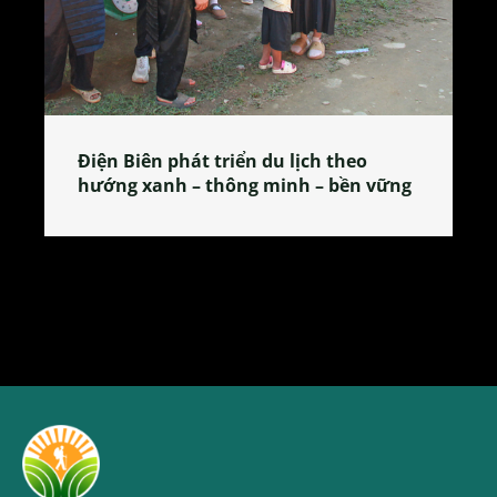
 theo
Làng làm bánh tẻ Phú Nhi – nơi lan
 bền vững
tỏa đặc sản xứ Đoài