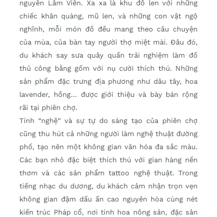
nguyên Lâm Viên. Xa xa là khu đồ len với những
chiếc khăn quàng, mũ len, và những con vật ngộ
nghĩnh, mỗi món đồ đều mang theo câu chuyện
của mùa, của bàn tay người thợ miệt mài. Đâu đó,
du khách say sưa quây quần trải nghiệm làm đồ
thủ công bằng gốm với nụ cười thích thú. Những
sản phẩm đặc trưng địa phương như dâu tây, hoa
lavender, hồng… được giới thiệu và bày bán rộng
rãi tại phiên chợ.
Tính “nghệ” và sự tự do sáng tạo của phiên chợ
cũng thu hút cả những người làm nghệ thuật đường
phố, tạo nên một không gian văn hóa đa sắc màu.
Các bạn nhỏ đặc biệt thích thú với gian hàng nến
thơm và các sản phẩm tattoo nghệ thuật. Trong
tiếng nhạc du dương, du khách cảm nhận trọn vẹn
không gian đậm dấu ấn cao nguyên hòa cùng nét
kiến trúc Pháp cổ, nơi tinh hoa nông sản, đặc sản