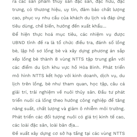
ra các sản phẩm thủy sản đặc sản, đặc hữu, đặc
trưng, có thương hiệu, uy tín, đảm bảo chất lượng
cao, phục vụ nhu cầu của khách du lịch và đáp ứng
tiêu dùng, chế biến, hướng đến xuất khẩu…
Để hiện thực hoá mục tiêu, các nhiệm vụ được
UBND tỉnh đề ra là tổ chức điều tra, đánh số lồng
bè, lập hồ sơ lồng bè và xây dựng phương án sắp
xếp lồng bè thành 8 vùng NTTS tập trung gắn với
các điểm du lịch khu vực hồ Hòa Bình. Phát triển
mô hình NTTS kết hợp với kinh doanh, dịch vụ, du
lịch trên lồng, bè như tham quan, học tập, câu cá
giải trí, trải nghiệm về nuôi thủy sản. Đầu tư phát
triển nuôi cá lồng theo hướng công nghiệp để tăng
năng suất, chất lượng và giảm ô nhiễm môi trường.
Phát triển các đối tượng nuôi có giá trị kinh tế cao,
các loài đặc sản, loài bản địa…
Đề xuất xây dựng cơ sở hạ tầng tại các vùng NTTS