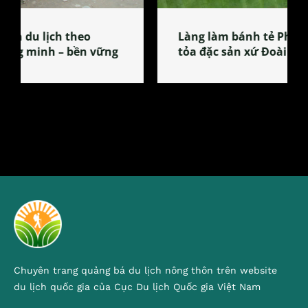
Làng làm bánh tẻ Phú Nhi – nơi lan
tỏa đặc sản xứ Đoài
Chuyên trang quảng bá du lịch nông thôn trên website
du lịch quốc gia của Cục Du lịch Quốc gia Việt Nam