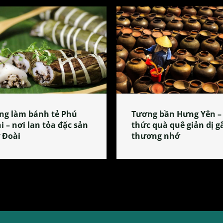
ng làm bánh tẻ Phú
Tương bần Hưng Yên –
i – nơi lan tỏa đặc sản
thức quà quê giản dị g
 Đoài
thương nhớ