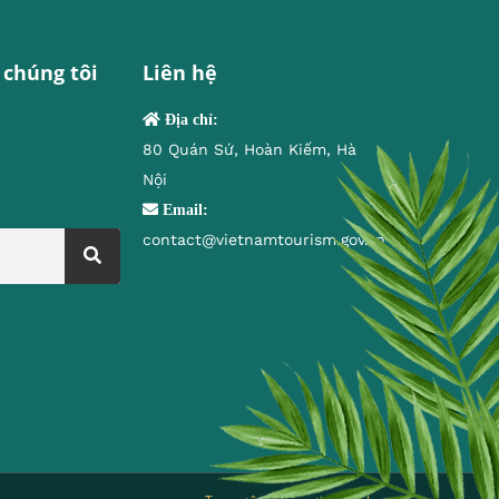
 chúng tôi
Liên hệ
Địa chỉ:
80 Quán Sứ, Hoàn Kiếm, Hà
Nội
Email:
contact@vietnamtourism.gov.vn