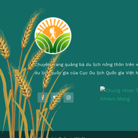
Chuyên trang quảng bá du lịch nông thôn trên 
du lịch quốc gia của Cục Du lịch Quốc gia Việt