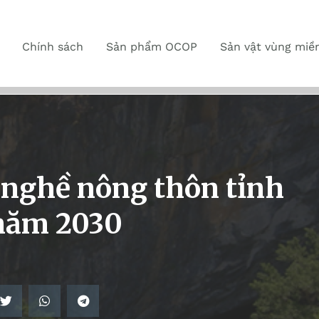
Chính sách
Sản phẩm OCOP
Sản vật vùng miề
 nghề nông thôn tỉnh
năm 2030