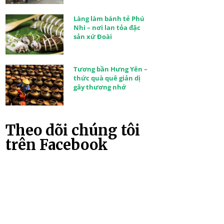
Làng làm bánh tẻ Phú
Nhi – nơi lan tỏa đặc
sản xứ Đoài
Tương bần Hưng Yên –
thức quà quê giản dị
gây thương nhớ
Theo dõi chúng tôi
trên Facebook