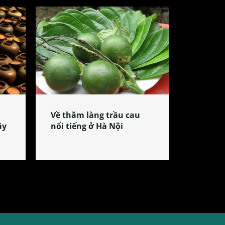
Về thăm làng trầu cau
ây
nổi tiếng ở Hà Nội