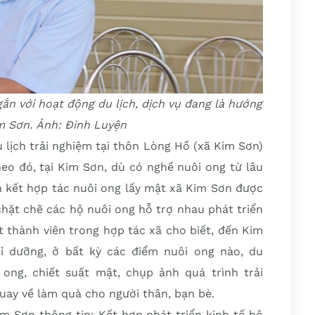
gắn với hoạt động du lịch, dịch vụ đang là hướng
im Sơn. Ảnh: Đinh Luyện
 lịch trải nghiệm tại thôn Lòng Hồ (xã Kim Sơn)
eo đó, tại Kim Sơn, dù có nghề nuôi ong từ lâu
ên kết hợp tác nuôi ong lấy mật xã Kim Sơn được
 chặt chẽ các hộ nuôi ong hỗ trợ nhau phát triển
 thành viên trong hợp tác xã cho biết, đến Kim
hỉ dưỡng, ở bất kỳ các điểm nuôi ong nào, du
ng, chiết suất mật, chụp ảnh quá trình trải
ay về làm quà cho người thân, bạn bè.
m Sơn thông tin: Kết hợp phát triển kinh tế hộ