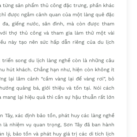
a từng sản phẩm thủ công đặc trưng, phần khác
g chỉ được ngắm cảnh quan của một làng quê đặc
 đa, giếng nước, sân đình, mà còn được tham
c với thợ thủ công và tham gia làm thử một vài
ều này tạo nên sức hấp dẫn riêng của du lịch
 triển song du lịch làng nghề còn là những câu
thu hút khách. Chẳng hạn như, hiện còn không ít
g lại lâm cảnh “cầm vàng lại để vàng rơi”, bỏ
hướng quảng bá, giới thiệu và tồn tại. Nói cách
à mang lại hiệu quả thì cần sự hậu thuẫn rất lớn
ơn Tây, xác định bảo tồn, phát huy các làng nghề
ch là nhiệm vụ quan trọng, Sơn Tây đã ban hành
lý, bảo tồn và phát huy giá trị các di tích lịch