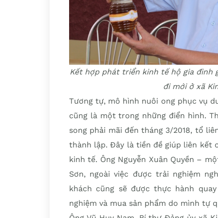
Kết hợp phát triển kinh tế hộ gia đình 
đi mới ở xã K
Tương tự, mô hình nuôi ong phục vụ du
cũng là một trong những điển hình. Th
song phải mãi đến tháng 3/2018, tổ li
thành lập. Đây là tiền đề giúp liên kết
kinh tế. Ông Nguyễn Xuân Quyền – một
Sơn, ngoài việc được trải nghiệm ng
khách cũng sẽ được thực hành quay o
nghiệm và mua sản phẩm do mình tự qu
Ông Vũ Huy Nam, Bí thư Đảng ủy xã Ki