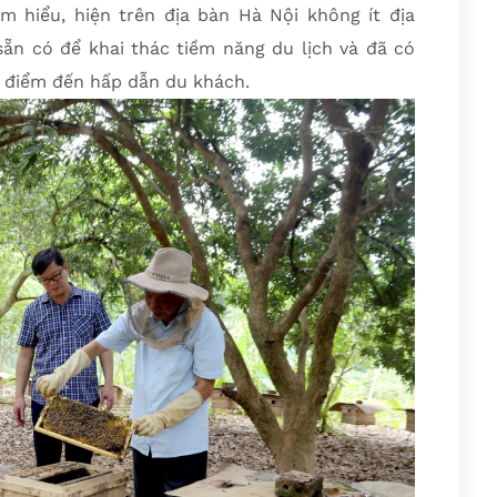
ìm hiểu, hiện trên địa bàn Hà Nội không ít địa
sẵn có để khai thác tiềm năng du lịch và đã có
 điểm đến hấp dẫn du khách.