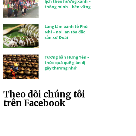
lịch theo hướng xanh –
thông minh – bền vững
Làng làm bánh tẻ Phú
Nhi – nơi lan tỏa đặc
sản xứ Đoài
Tương bần Hưng Yên –
thức quà quê giản dị
gây thương nhớ
Theo dõi chúng tôi
trên Facebook