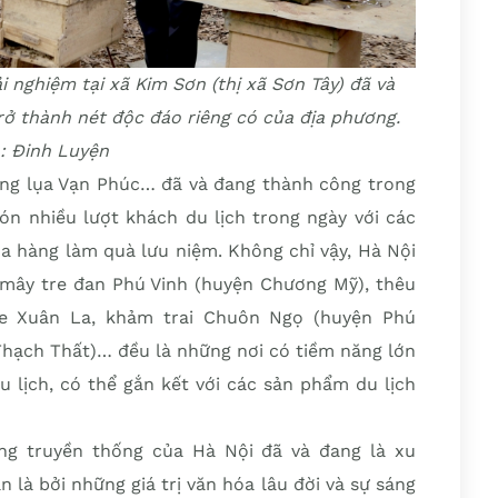
i nghiệm tại xã Kim Sơn (thị xã Sơn Tây) đã và
trở thành nét độc đáo riêng có của địa phương.
: Đinh Luyện
àng lụa Vạn Phúc… đã và đang thành công trong
đón nhiều lượt khách du lịch trong ngày với các
a hàng làm quà lưu niệm. Không chỉ vậy, Hà Nội
 mây tre đan Phú Vinh (huyện Chương Mỹ), thêu
he Xuân La, khảm trai Chuôn Ngọ (huyện Phú
Thạch Thất)… đều là những nơi có tiềm năng lớn
u lịch, có thể gắn kết với các sản phẩm du lịch
ng truyền thống của Hà Nội đã và đang là xu
 là bởi những giá trị văn hóa lâu đời và sự sáng